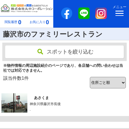
メニュー
0
0
閲覧履歴
お気に入り
藤沢市のファミリーレストラン
スポットを絞り込む
※物件情報の周辺施設紹介のページであり、各店舗への問い合わせは当
社では対応できません。
該当件数
1
件
あさくま
神奈川県藤沢市長後
-