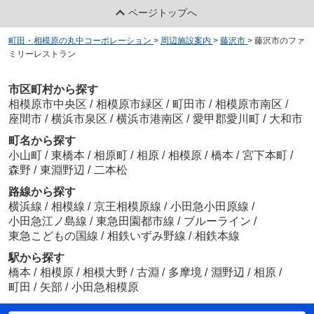
ページトップへ
町田・相模原の丸中コーポレーション
>
周辺施設案内
>
藤沢市
>
藤沢市のファ
ミリーレストラン
市区町村から探す
相模原市中央区
/
相模原市緑区
/
町田市
/
相模原市南区
/
座間市
/
横浜市泉区
/
横浜市港南区
/
愛甲郡愛川町
/
大和市
町名から探す
小山町
/
東橋本
/
相原町
/
相原
/
相模原
/
橋本
/
宮下本町
/
森野
/
東淵野辺
/
二本松
路線から探す
横浜線
/
相模線
/
京王相模原線
/
小田急小田原線
/
小田急江ノ島線
/
東急田園都市線
/
ブルーライン
/
東急こどもの国線
/
相鉄いずみ野線
/
相鉄本線
駅から探す
橋本
/
相模原
/
相模大野
/
古淵
/
多摩境
/
淵野辺
/
相原
/
町田
/
矢部
/
小田急相模原