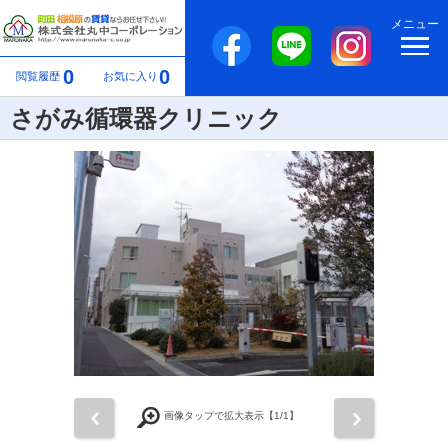
メニュー
0
0
閲覧履歴
お気に入り
さがみ循環器クリニック
前
次
画像タップで拡大表示【
1
/1】