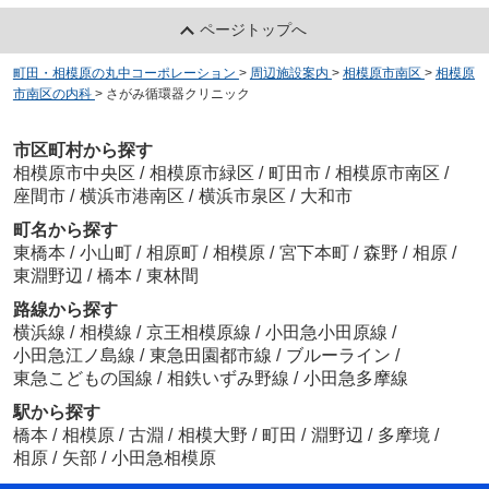
ページトップへ
町田・相模原の丸中コーポレーション
>
周辺施設案内
>
相模原市南区
>
相模原
市南区の内科
>
さがみ循環器クリニック
市区町村から探す
相模原市中央区
/
相模原市緑区
/
町田市
/
相模原市南区
/
座間市
/
横浜市港南区
/
横浜市泉区
/
大和市
町名から探す
東橋本
/
小山町
/
相原町
/
相模原
/
宮下本町
/
森野
/
相原
/
東淵野辺
/
橋本
/
東林間
路線から探す
横浜線
/
相模線
/
京王相模原線
/
小田急小田原線
/
小田急江ノ島線
/
東急田園都市線
/
ブルーライン
/
東急こどもの国線
/
相鉄いずみ野線
/
小田急多摩線
駅から探す
橋本
/
相模原
/
古淵
/
相模大野
/
町田
/
淵野辺
/
多摩境
/
相原
/
矢部
/
小田急相模原