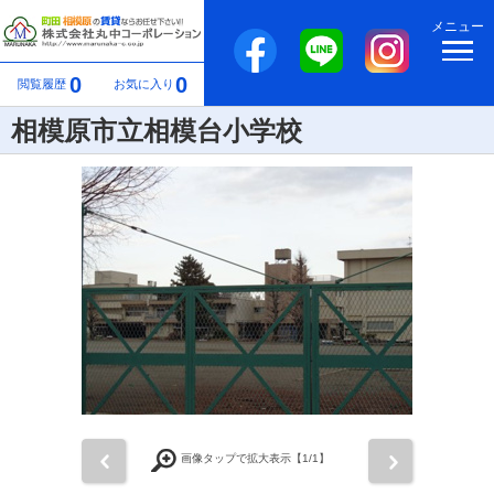
メニュー
0
0
閲覧履歴
お気に入り
相模原市立相模台小学校
前
次
画像タップで拡大表示【
1
/1】