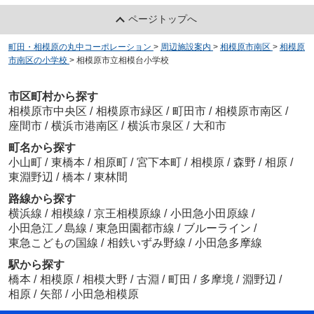
ページトップへ
町田・相模原の丸中コーポレーション
>
周辺施設案内
>
相模原市南区
>
相模原
市南区の小学校
>
相模原市立相模台小学校
市区町村から探す
相模原市中央区
/
相模原市緑区
/
町田市
/
相模原市南区
/
座間市
/
横浜市港南区
/
横浜市泉区
/
大和市
町名から探す
小山町
/
東橋本
/
相原町
/
宮下本町
/
相模原
/
森野
/
相原
/
東淵野辺
/
橋本
/
東林間
路線から探す
横浜線
/
相模線
/
京王相模原線
/
小田急小田原線
/
小田急江ノ島線
/
東急田園都市線
/
ブルーライン
/
東急こどもの国線
/
相鉄いずみ野線
/
小田急多摩線
駅から探す
橋本
/
相模原
/
相模大野
/
古淵
/
町田
/
多摩境
/
淵野辺
/
相原
/
矢部
/
小田急相模原