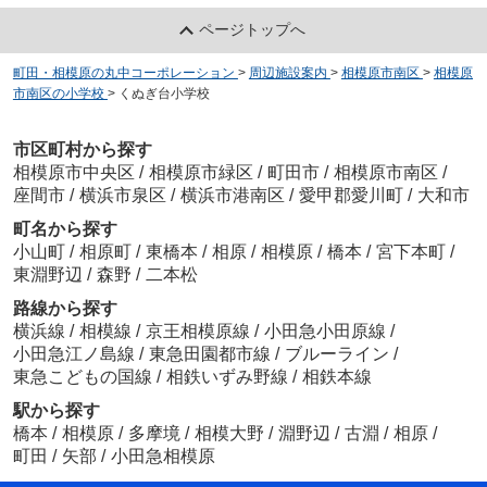
ページトップへ
町田・相模原の丸中コーポレーション
>
周辺施設案内
>
相模原市南区
>
相模原
市南区の小学校
>
くぬぎ台小学校
市区町村から探す
相模原市中央区
/
相模原市緑区
/
町田市
/
相模原市南区
/
座間市
/
横浜市泉区
/
横浜市港南区
/
愛甲郡愛川町
/
大和市
町名から探す
小山町
/
相原町
/
東橋本
/
相原
/
相模原
/
橋本
/
宮下本町
/
東淵野辺
/
森野
/
二本松
路線から探す
横浜線
/
相模線
/
京王相模原線
/
小田急小田原線
/
小田急江ノ島線
/
東急田園都市線
/
ブルーライン
/
東急こどもの国線
/
相鉄いずみ野線
/
相鉄本線
駅から探す
橋本
/
相模原
/
多摩境
/
相模大野
/
淵野辺
/
古淵
/
相原
/
町田
/
矢部
/
小田急相模原