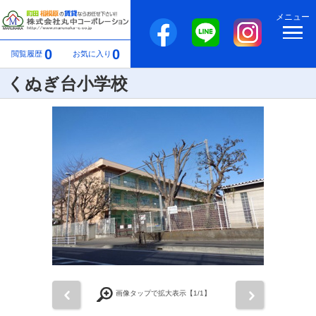
メニュー
0
0
閲覧履歴
お気に入り
くぬぎ台小学校
前
次
画像タップで拡大表示【
1
/1】