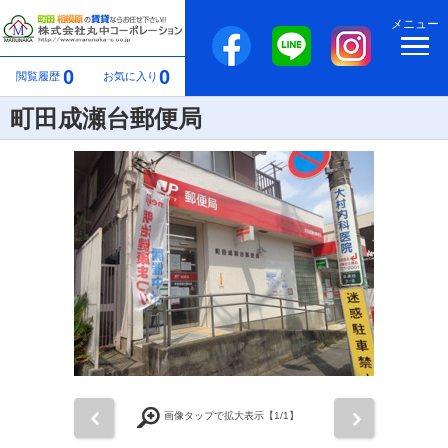
メニュー
0
0
閲覧履歴
お気に入り
町田成瀬台郵便局
前
次
画像タップで拡大表示【
1
/1】