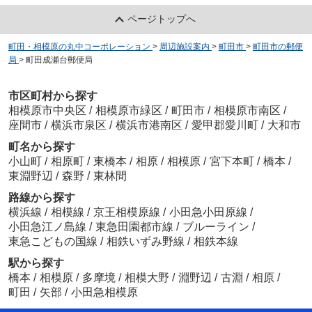
ページトップへ
町田・相模原の丸中コーポレーション
>
周辺施設案内
>
町田市
>
町田市の郵便
局
>
町田成瀬台郵便局
市区町村から探す
相模原市中央区
/
相模原市緑区
/
町田市
/
相模原市南区
/
座間市
/
横浜市泉区
/
横浜市港南区
/
愛甲郡愛川町
/
大和市
町名から探す
小山町
/
相原町
/
東橋本
/
相原
/
相模原
/
宮下本町
/
橋本
/
東淵野辺
/
森野
/
東林間
路線から探す
横浜線
/
相模線
/
京王相模原線
/
小田急小田原線
/
小田急江ノ島線
/
東急田園都市線
/
ブルーライン
/
東急こどもの国線
/
相鉄いずみ野線
/
相鉄本線
駅から探す
橋本
/
相模原
/
多摩境
/
相模大野
/
淵野辺
/
古淵
/
相原
/
町田
/
矢部
/
小田急相模原