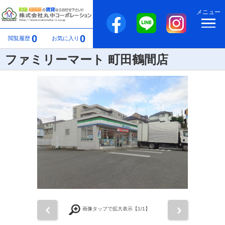
メニュー
0
0
閲覧履歴
お気に入り
ファミリーマート 町田鶴間店
前
次
画像タップで拡大表示【
1
/1】