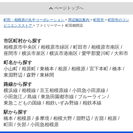
ページトップへ
町田・相模原の丸中コーポレーション
>
周辺施設案内
>
町田市
>
町田市のコン
ビニエンスストア
>
ファミリーマート 町田鶴間店
市区町村から探す
相模原市中央区
/
相模原市緑区
/
町田市
/
相模原市南区
/
座間市
/
横浜市泉区
/
横浜市港南区
/
愛甲郡愛川町
/
大和市
町名から探す
小山町
/
相原町
/
東橋本
/
相原
/
相模原
/
宮下本町
/
橋本
/
東淵野辺
/
森野
/
東林間
路線から探す
横浜線
/
相模線
/
京王相模原線
/
小田急小田原線
/
小田急江ノ島線
/
東急田園都市線
/
ブルーライン
/
東急こどもの国線
/
相鉄いずみ野線
/
相鉄本線
駅から探す
橋本
/
相模原
/
多摩境
/
相模大野
/
淵野辺
/
古淵
/
相原
/
町田
/
矢部
/
小田急相模原