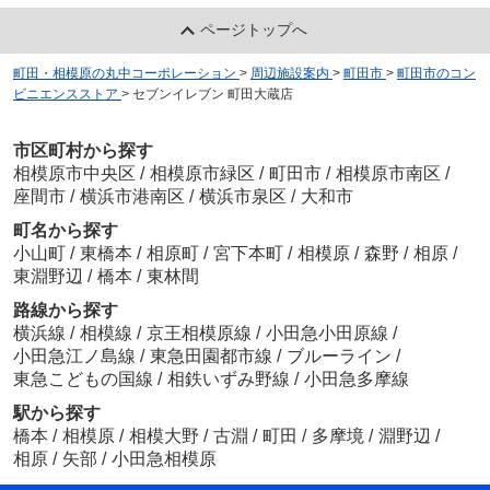
ページトップへ
町田・相模原の丸中コーポレーション
>
周辺施設案内
>
町田市
>
町田市のコン
ビニエンスストア
>
セブンイレブン 町田大蔵店
市区町村から探す
相模原市中央区
/
相模原市緑区
/
町田市
/
相模原市南区
/
座間市
/
横浜市港南区
/
横浜市泉区
/
大和市
町名から探す
小山町
/
東橋本
/
相原町
/
宮下本町
/
相模原
/
森野
/
相原
/
東淵野辺
/
橋本
/
東林間
路線から探す
横浜線
/
相模線
/
京王相模原線
/
小田急小田原線
/
小田急江ノ島線
/
東急田園都市線
/
ブルーライン
/
東急こどもの国線
/
相鉄いずみ野線
/
小田急多摩線
駅から探す
橋本
/
相模原
/
相模大野
/
古淵
/
町田
/
多摩境
/
淵野辺
/
相原
/
矢部
/
小田急相模原