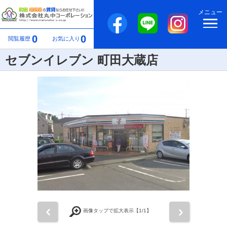
メニュー
0
0
閲覧履歴
お気に入り
セブンイレブン 町田大蔵店
前
次
画像タップで拡大表示【
1
/1】