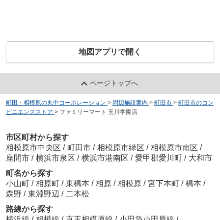
地図アプリで開く
ページトップへ
町田・相模原の丸中コーポレーション
>
周辺施設案内
>
町田市
>
町田市のコン
ビニエンスストア
>
ファミリーマート 玉川学園店
市区町村から探す
相模原市中央区
/
町田市
/
相模原市緑区
/
相模原市南区
/
座間市
/
横浜市泉区
/
横浜市港南区
/
愛甲郡愛川町
/
大和市
町名から探す
小山町
/
相原町
/
東橋本
/
相原
/
相模原
/
宮下本町
/
橋本
/
森野
/
東淵野辺
/
二本松
路線から探す
横浜線
/
相模線
/
京王相模原線
/
小田急小田原線
/