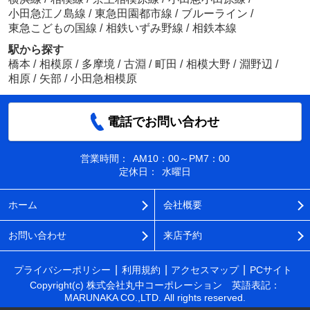
小田急江ノ島線
/
東急田園都市線
/
ブルーライン
/
東急こどもの国線
/
相鉄いずみ野線
/
相鉄本線
駅から探す
橋本
/
相模原
/
多摩境
/
古淵
/
町田
/
相模大野
/
淵野辺
/
相原
/
矢部
/
小田急相模原
電話でお問い合わせ
営業時間：
AM10：00～PM7：00
定休日：
水曜日
ホーム
会社概要
お問い合わせ
来店予約
プライバシーポリシー
利用規約
アクセスマップ
PCサイト
Copyright(c) 株式会社丸中コーポレーション 英語表記：
MARUNAKA CO.,LTD. All rights reserved.