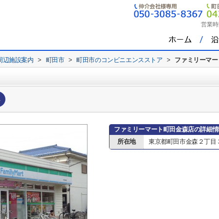
営業時
周辺施設案内
>
町田市
>
町田市のコンビニエンスストア
>
ファミリーマー
へ
ファミリーマート町田金森店の詳細情
所在地
東京都町田市金森２丁目