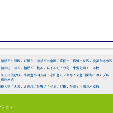
相模原市緑区
/
町田市
/
相模原市南区
/
座間市
/
横浜市泉区
/
横浜市港南区
相原町
/
相原
/
相模原
/
橋本
/
宮下本町
/
森野
/
東淵野辺
/
二本松
京王相模原線
/
小田急小田原線
/
小田急江ノ島線
/
東急田園都市線
/
ブルー
相鉄本線
相模大野
/
古淵
/
多摩境
/
淵野辺
/
相原
/
町田
/
矢部
/
小田急相模原
ーション