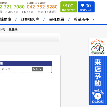
00
00
間：
AM10：00～PM7：00
定休日：
水曜日
ト町田金森店
報
３０－３
MAP
▼