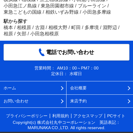
小田急江ノ島線
/
東急田園都市線
/
ブルーライン
/
東急こどもの国線
/
相鉄いずみ野線
/
小田急多摩線
駅から探す
橋本
/
相模原
/
古淵
/
相模大野
/
町田
/
多摩境
/
淵野辺
/
相原
/
矢部
/
小田急相模原
電話でお問い合わせ
営業時間：
AM10：00～PM7：00
定休日：
水曜日
ホーム
会社概要
お問い合わせ
来店予約
プライバシーポリシー
利用規約
アクセスマップ
PCサイト
Copyright(c) 株式会社丸中コーポレーション 英語表記：
MARUNAKA CO.,LTD. All rights reserved.