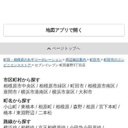
地図アプリで開く
ページトップへ
町田・相模原の丸中コーポレーション
>
周辺施設案内
>
町田市
>
町田市のコン
ビニエンスストア
>
セブンイレブン 町田森野3丁目店
市区町村から探す
相模原市中央区
/
相模原市緑区
/
町田市
/
相模原市南区
/
座間市
/
横浜市港南区
/
横浜市泉区
/
大和市
町名から探す
小山町
/
東橋本
/
相原町
/
相模原
/
森野
/
相原
/
宮下本町
/
橋本
/
東淵野辺
/
二本松
路線から探す
横浜線
/
相模線
/
京王相模原線
/
小田急小田原線
/