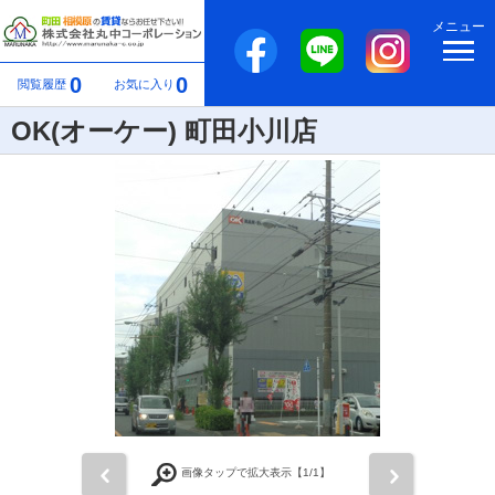
メニュー
0
0
閲覧履歴
お気に入り
OK(オーケー) 町田小川店
前
次
画像タップで拡大表示【
1
/1】