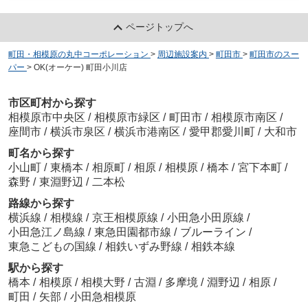
ページトップへ
町田・相模原の丸中コーポレーション
>
周辺施設案内
>
町田市
>
町田市のスー
パー
>
OK(オーケー) 町田小川店
市区町村から探す
相模原市中央区
/
相模原市緑区
/
町田市
/
相模原市南区
/
座間市
/
横浜市泉区
/
横浜市港南区
/
愛甲郡愛川町
/
大和市
町名から探す
小山町
/
東橋本
/
相原町
/
相原
/
相模原
/
橋本
/
宮下本町
/
森野
/
東淵野辺
/
二本松
路線から探す
横浜線
/
相模線
/
京王相模原線
/
小田急小田原線
/
小田急江ノ島線
/
東急田園都市線
/
ブルーライン
/
東急こどもの国線
/
相鉄いずみ野線
/
相鉄本線
駅から探す
橋本
/
相模原
/
相模大野
/
古淵
/
多摩境
/
淵野辺
/
相原
/
町田
/
矢部
/
小田急相模原