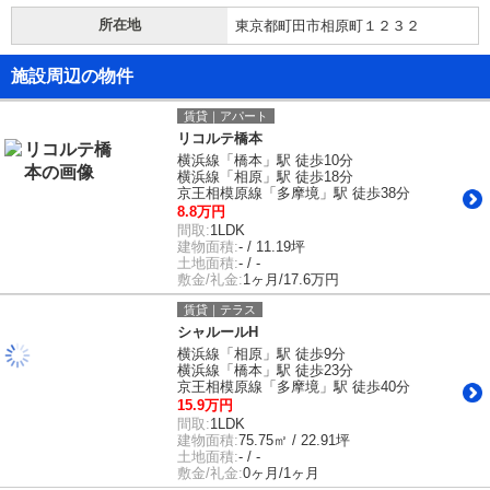
所在地
東京都町田市相原町１２３２
施設周辺の物件
賃貸｜アパート
リコルテ橋本
横浜線「橋本」駅 徒歩10分
横浜線「相原」駅 徒歩18分
京王相模原線「多摩境」駅 徒歩38分
8.8万円
間取:
1LDK
建物面積:
- / 11.19坪
土地面積:
- / -
敷金/礼金:
1ヶ月/17.6万円
賃貸｜テラス
シャルールH
横浜線「相原」駅 徒歩9分
横浜線「橋本」駅 徒歩23分
京王相模原線「多摩境」駅 徒歩40分
15.9万円
間取:
1LDK
建物面積:
75.75㎡ / 22.91坪
土地面積:
- / -
敷金/礼金:
0ヶ月/1ヶ月