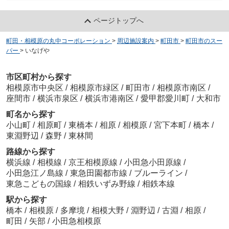
ページトップへ
町田・相模原の丸中コーポレーション
>
周辺施設案内
>
町田市
>
町田市のスー
パー
>
いなげや
市区町村から探す
相模原市中央区
/
相模原市緑区
/
町田市
/
相模原市南区
/
座間市
/
横浜市泉区
/
横浜市港南区
/
愛甲郡愛川町
/
大和市
町名から探す
小山町
/
相原町
/
東橋本
/
相原
/
相模原
/
宮下本町
/
橋本
/
東淵野辺
/
森野
/
東林間
路線から探す
横浜線
/
相模線
/
京王相模原線
/
小田急小田原線
/
小田急江ノ島線
/
東急田園都市線
/
ブルーライン
/
東急こどもの国線
/
相鉄いずみ野線
/
相鉄本線
駅から探す
橋本
/
相模原
/
多摩境
/
相模大野
/
淵野辺
/
古淵
/
相原
/
町田
/
矢部
/
小田急相模原