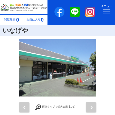
メニュー
0
0
閲覧履歴
お気に入り
いなげや
前
次
画像タップで拡大表示【
1
/1】