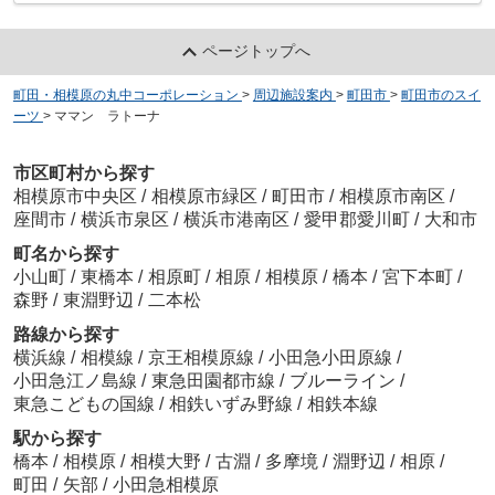
ページトップへ
町田・相模原の丸中コーポレーション
>
周辺施設案内
>
町田市
>
町田市のスイ
ーツ
>
ママン ラトーナ
市区町村から探す
相模原市中央区
/
相模原市緑区
/
町田市
/
相模原市南区
/
座間市
/
横浜市泉区
/
横浜市港南区
/
愛甲郡愛川町
/
大和市
町名から探す
小山町
/
東橋本
/
相原町
/
相原
/
相模原
/
橋本
/
宮下本町
/
森野
/
東淵野辺
/
二本松
路線から探す
横浜線
/
相模線
/
京王相模原線
/
小田急小田原線
/
小田急江ノ島線
/
東急田園都市線
/
ブルーライン
/
東急こどもの国線
/
相鉄いずみ野線
/
相鉄本線
駅から探す
橋本
/
相模原
/
相模大野
/
古淵
/
多摩境
/
淵野辺
/
相原
/
町田
/
矢部
/
小田急相模原