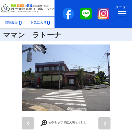
メニュー
0
0
閲覧履歴
お気に入り
ママン ラトーナ
前
次
画像タップで拡大表示【
1
/1】