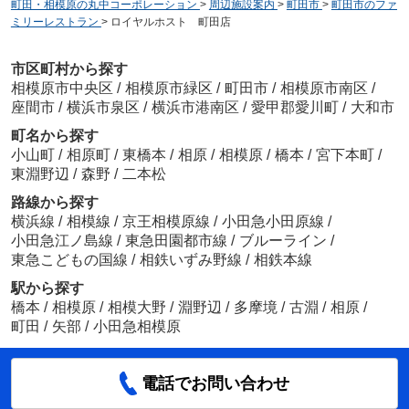
町田・相模原の丸中コーポレーション
>
周辺施設案内
>
町田市
>
町田市のファ
ミリーレストラン
>
ロイヤルホスト 町田店
市区町村から探す
相模原市中央区
/
相模原市緑区
/
町田市
/
相模原市南区
/
座間市
/
横浜市泉区
/
横浜市港南区
/
愛甲郡愛川町
/
大和市
町名から探す
小山町
/
相原町
/
東橋本
/
相原
/
相模原
/
橋本
/
宮下本町
/
東淵野辺
/
森野
/
二本松
路線から探す
横浜線
/
相模線
/
京王相模原線
/
小田急小田原線
/
小田急江ノ島線
/
東急田園都市線
/
ブルーライン
/
東急こどもの国線
/
相鉄いずみ野線
/
相鉄本線
駅から探す
橋本
/
相模原
/
相模大野
/
淵野辺
/
多摩境
/
古淵
/
相原
/
町田
/
矢部
/
小田急相模原
電話でお問い合わせ