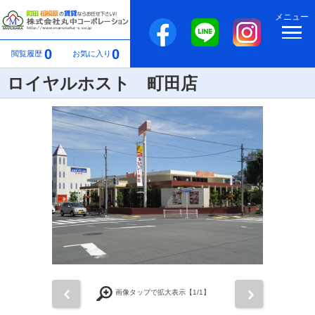
メニュー
0
0
閲覧履歴
お気に入り
ロイヤルホスト 町田店
前
次
画像タップで拡大表示【
1
/1】