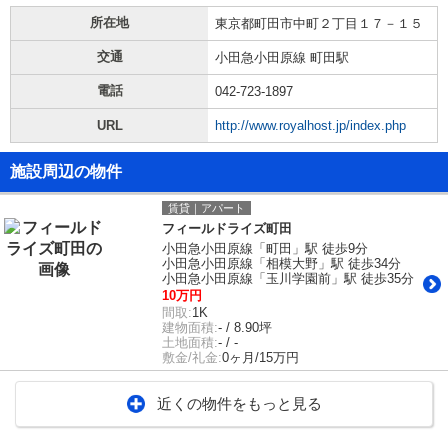
所在地
東京都町田市中町２丁目１７－１５
交通
小田急小田原線 町田駅
電話
042-723-1897
URL
http://www.royalhost.jp/index.php
施設周辺の物件
賃貸｜アパート
フィールドライズ町田
小田急小田原線「町田」駅 徒歩9分
小田急小田原線「相模大野」駅 徒歩34分
小田急小田原線「玉川学園前」駅 徒歩35分
10万円
間取:
1K
建物面積:
- / 8.90坪
土地面積:
- / -
敷金/礼金:
0ヶ月/15万円
近くの物件をもっと見る