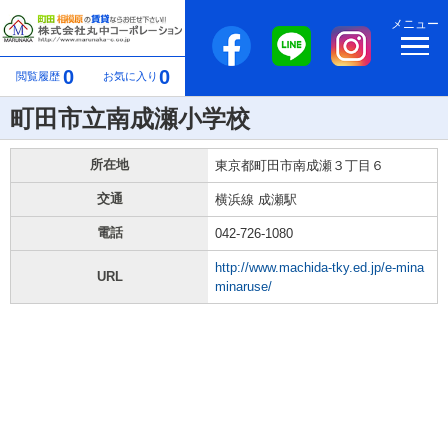
メニュー
0
0
閲覧履歴
お気に入り
町田市立南成瀬小学校
所在地
東京都町田市南成瀬３丁目６
交通
横浜線 成瀬駅
電話
042-726-1080
http://www.machida-tky.ed.jp/e-mina
URL
minaruse/