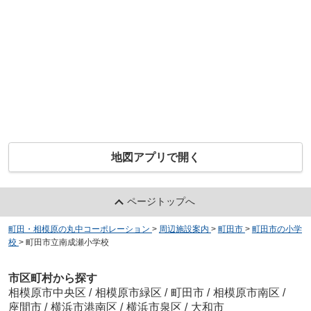
地図アプリで開く
ページトップへ
町田・相模原の丸中コーポレーション
>
周辺施設案内
>
町田市
>
町田市の小学
校
>
町田市立南成瀬小学校
市区町村から探す
相模原市中央区
/
相模原市緑区
/
町田市
/
相模原市南区
/
座間市
/
横浜市港南区
/
横浜市泉区
/
大和市