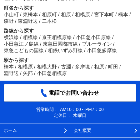
町名から探す
小山町
/
東橋本
/
相原町
/
相原
/
相模原
/
宮下本町
/
橋本
/
森野
/
東淵野辺
/
二本松
路線から探す
横浜線
/
相模線
/
京王相模原線
/
小田急小田原線
/
小田急江ノ島線
/
東急田園都市線
/
ブルーライン
/
東急こどもの国線
/
相鉄いずみ野線
/
小田急多摩線
駅から探す
橋本
/
相模原
/
相模大野
/
古淵
/
多摩境
/
相原
/
町田
/
淵野辺
/
矢部
/
小田急相模原
電話でお問い合わせ
営業時間：
AM10：00～PM7：00
定休日：
水曜日
ホーム
会社概要