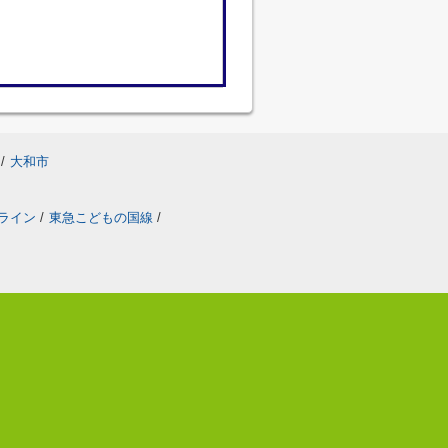
/
大和市
ライン
/
東急こどもの国線
/