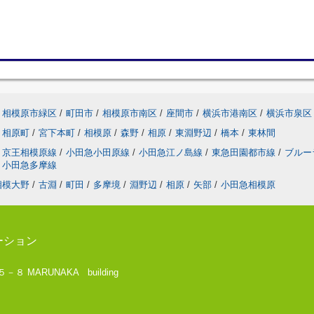
相模原市緑区
/
町田市
/
相模原市南区
/
座間市
/
横浜市港南区
/
横浜市泉区
相原町
/
宮下本町
/
相模原
/
森野
/
相原
/
東淵野辺
/
橋本
/
東林間
京王相模原線
/
小田急小田原線
/
小田急江ノ島線
/
東急田園都市線
/
ブルー
小田急多摩線
相模大野
/
古淵
/
町田
/
多摩境
/
淵野辺
/
相原
/
矢部
/
小田急相模原
ーション
 MARUNAKA building