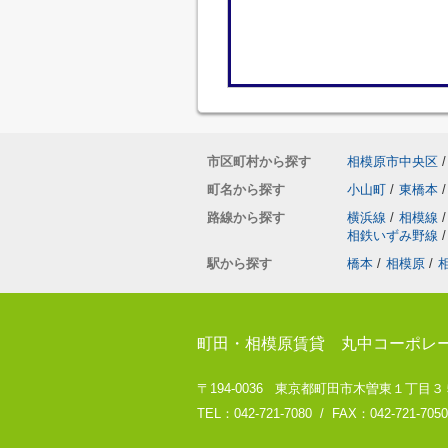
市区町村から探す
相模原市中央区
/
町名から探す
小山町
/
東橋本
/
路線から探す
横浜線
/
相模線
/
相鉄いずみ野線
/
駅から探す
橋本
/
相模原
/
町田・相模原賃貸 丸中コーポレ
〒194-0036 東京都町田市木曽東１丁目３５－８
TEL：042-721-7080 / FAX：042-721-7050