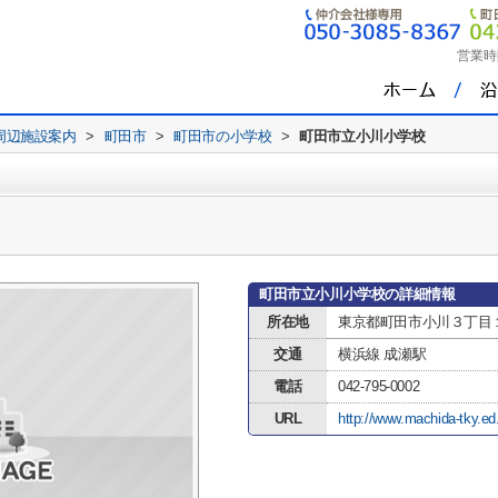
営業時
周辺施設案内
>
町田市
>
町田市の小学校
>
町田市立小川小学校
町田市立小川小学校の詳細情報
所在地
東京都町田市小川３丁目
交通
横浜線 成瀬駅
電話
042-795-0002
URL
http://www.machida-tky.ed