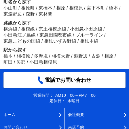
町名から探す
小山町
/
相原町
/
東橋本
/
相原
/
相模原
/
宮下本町
/
橋本
/
東淵野辺
/
森野
/
東林間
路線から探す
横浜線
/
相模線
/
京王相模原線
/
小田急小田原線
/
小田急江ノ島線
/
東急田園都市線
/
ブルーライン
/
東急こどもの国線
/
相鉄いずみ野線
/
相鉄本線
駅から探す
橋本
/
相模原
/
多摩境
/
相模大野
/
淵野辺
/
古淵
/
相原
/
町田
/
矢部
/
小田急相模原
電話でお問い合わせ
営業時間：
AM10：00～PM7：00
定休日：
水曜日
ホーム
会社概要
お問い合わせ
来店予約