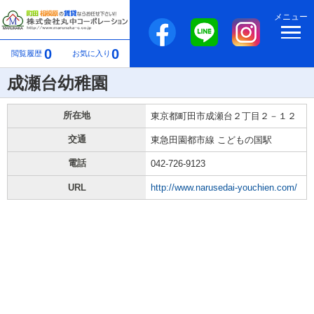
メニュー
0
0
閲覧履歴
お気に入り
成瀬台幼稚園
所在地
東京都町田市成瀬台２丁目２－１２
交通
東急田園都市線 こどもの国駅
電話
042-726-9123
URL
http://www.narusedai-youchien.com/