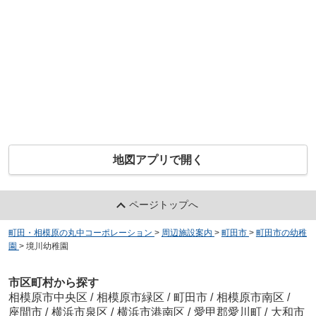
地図アプリで開く
ページトップへ
町田・相模原の丸中コーポレーション
>
周辺施設案内
>
町田市
>
町田市の幼稚
園
>
境川幼稚園
市区町村から探す
相模原市中央区
/
相模原市緑区
/
町田市
/
相模原市南区
/
座間市
/
横浜市泉区
/
横浜市港南区
/
愛甲郡愛川町
/
大和市