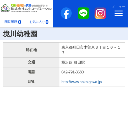
メニュー
0
0
閲覧履歴
お気に入り
境川幼稚園
東京都町田市木曽東３丁目１６－１
所在地
７
交通
横浜線 町田駅
電話
042-791-3680
URL
http://www.sakaigawa.jp/