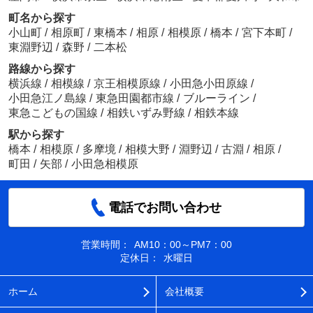
町名から探す
小山町
/
相原町
/
東橋本
/
相原
/
相模原
/
橋本
/
宮下本町
/
東淵野辺
/
森野
/
二本松
路線から探す
横浜線
/
相模線
/
京王相模原線
/
小田急小田原線
/
小田急江ノ島線
/
東急田園都市線
/
ブルーライン
/
東急こどもの国線
/
相鉄いずみ野線
/
相鉄本線
駅から探す
橋本
/
相模原
/
多摩境
/
相模大野
/
淵野辺
/
古淵
/
相原
/
町田
/
矢部
/
小田急相模原
電話でお問い合わせ
営業時間：
AM10：00～PM7：00
定休日：
水曜日
ホーム
会社概要