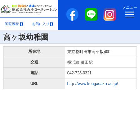
メニュー
0
0
閲覧履歴
お気に入り
高ヶ坂幼稚園
所在地
東京都町田市高ケ坂400
交通
横浜線 町田駅
電話
042-728-0321
URL
http://www.kougasaka.ac.jp/