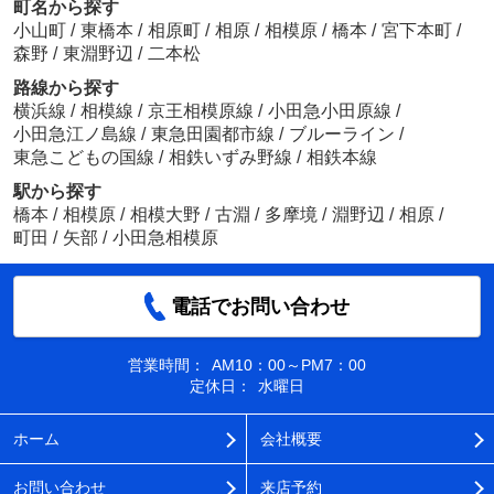
町名から探す
小山町
/
東橋本
/
相原町
/
相原
/
相模原
/
橋本
/
宮下本町
/
森野
/
東淵野辺
/
二本松
路線から探す
横浜線
/
相模線
/
京王相模原線
/
小田急小田原線
/
小田急江ノ島線
/
東急田園都市線
/
ブルーライン
/
東急こどもの国線
/
相鉄いずみ野線
/
相鉄本線
駅から探す
橋本
/
相模原
/
相模大野
/
古淵
/
多摩境
/
淵野辺
/
相原
/
町田
/
矢部
/
小田急相模原
電話でお問い合わせ
営業時間：
AM10：00～PM7：00
定休日：
水曜日
ホーム
会社概要
お問い合わせ
来店予約