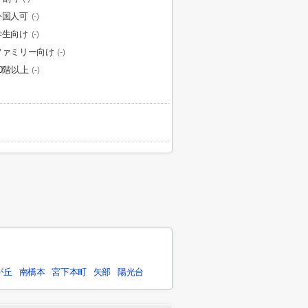
外国人可
(-)
学生向け
(-)
ファミリー向け
(-)
20階以上
(-)
が丘
南橋本
宮下本町
矢部
陽光台