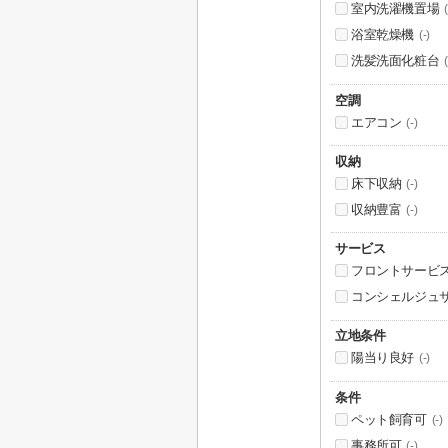
室内洗濯機置場
(
浴室乾燥機
(-)
洗髪洗面化粧台
(
空調
エアコン
(-)
収納
床下収納
(-)
収納豊富
(-)
サービス
フロントサービ
コンシェルジュ
立地条件
陽当り良好
(-)
条件
ペット飼育可
(-)
事務所可
(-)