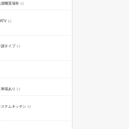
洗濯機置場有
(-)
ATV
(-)
分譲タイプ
(-)
駐車場あり
(-)
システムキッチン
(-)