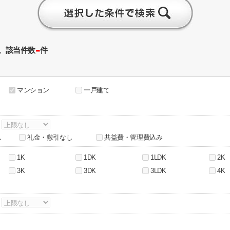
-
。該当件数
件
マンション
一戸建て
～
し
礼金・敷引なし
共益費・管理費込み
1K
1DK
1LDK
2K
3K
3DK
3LDK
4K
～