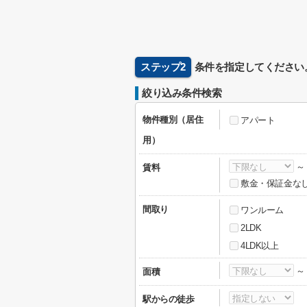
ステップ2
条件を指定してください
絞り込み条件検索
物件種別（居住
アパート
用）
賃料
敷金・保証金な
間取り
ワンルーム
2LDK
4LDK以上
面積
駅からの徒歩