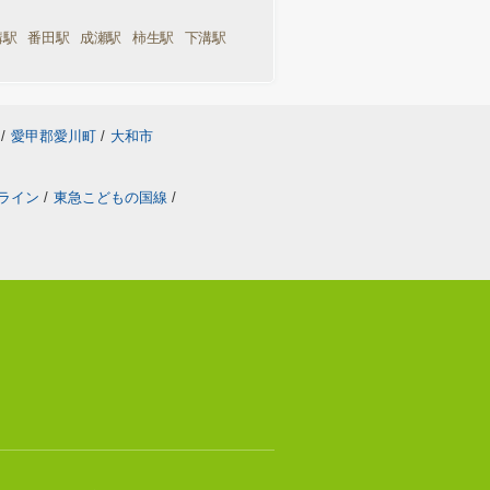
溝駅
番田駅
成瀬駅
柿生駅
下溝駅
/
愛甲郡愛川町
/
大和市
ライン
/
東急こどもの国線
/