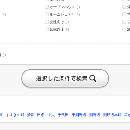
オープンハウス
(-)
可
ルームシェア可
(-)
(-)
女性向け
(-)
10階以上
(-)
済
(-)
原
すすきの町
清新
田名
中央
千代田
東淵野辺
淵野辺
淵野辺本町
星