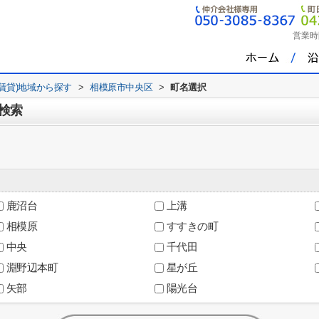
営業時
(賃貸)地域から探す
>
相模原市中央区
>
町名選択
検索
鹿沼台
上溝
相模原
すすきの町
中央
千代田
淵野辺本町
星が丘
矢部
陽光台