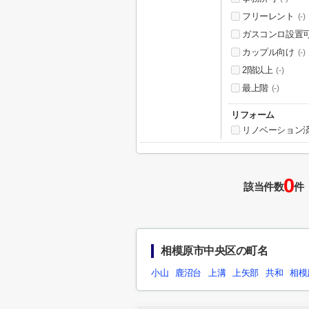
フリーレント
(-)
ガスコンロ設置
カップル向け
(-)
2階以上
(-)
最上階
(-)
リフォーム
リノベーション
0
該当件数
件
相模原市中央区の町名
小山
鹿沼台
上溝
上矢部
共和
相模