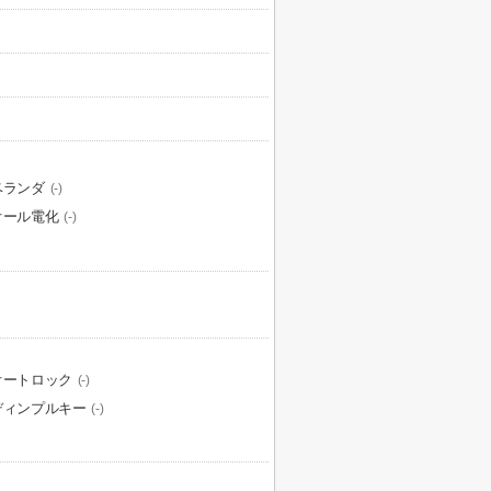
ベランダ
(-)
オール電化
(-)
オートロック
(-)
ディンプルキー
(-)