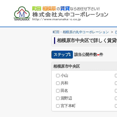
町田・相模原の丸中コーポレーション
>
相模原市中央区で詳しく賃貸
-
ステップ1
該当公開件数
件
相模原市中央区
小山
共和
田名
淵野辺
宮下本町