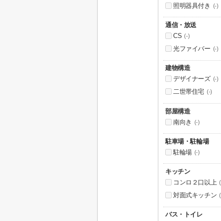
照明器具付き
(-)
通信・放送
CS
(-)
光ファイバー
(-)
建物構造
デザイナーズ
(-)
二世帯住宅
(-)
部屋構造
南向き
(-)
駐車場・駐輪場
駐輪場
(-)
キッチン
コンロ２口以上
(
対面式キッチン
(
バス・トイレ