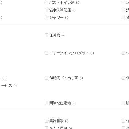
バス・トイレ別
-)
(-)
温水洗浄便座
(-)
シャワー
-)
(-)
床暖房
(-)
ウォークインクロゼット
(-)
ス
24時間ゴミ出し可
(-)
(-)
サービス
(-)
閑静な住宅地
(-)
楽器相談
(-)
２人入居可
(-)