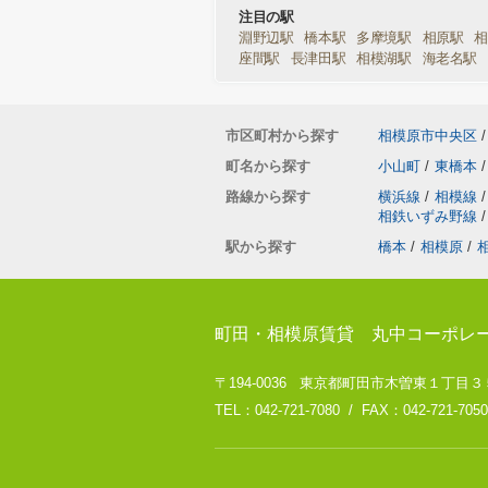
注目の駅
淵野辺駅
橋本駅
多摩境駅
相原駅
座間駅
長津田駅
相模湖駅
海老名駅
市区町村から探す
相模原市中央区
/
町名から探す
小山町
/
東橋本
/
路線から探す
横浜線
/
相模線
/
相鉄いずみ野線
/
駅から探す
橋本
/
相模原
/
町田・相模原賃貸 丸中コーポレ
〒194-0036 東京都町田市木曽東１丁目３５－８
TEL：042-721-7080 / FAX：042-721-7050