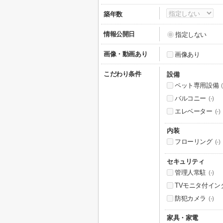
築年数
情報公開日
指定しない
画像・動画あり
画像あり
こだわり条件
設備
ペット専用設備
(
バルコニー
(-)
エレベーター
(-)
内装
フローリング
(-)
セキュリティ
管理人常駐
(-)
TVモニタ付イン
防犯カメラ
(-)
家具・家電