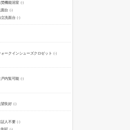
追焚機能浴室
(-)
洗面台
(-)
独立洗面台
(-)
ウォークインシューズクロゼット
(-)
住戸内覧可能
(-)
眺望良好
(-)
保証人不要
(-)
分割可
(-)