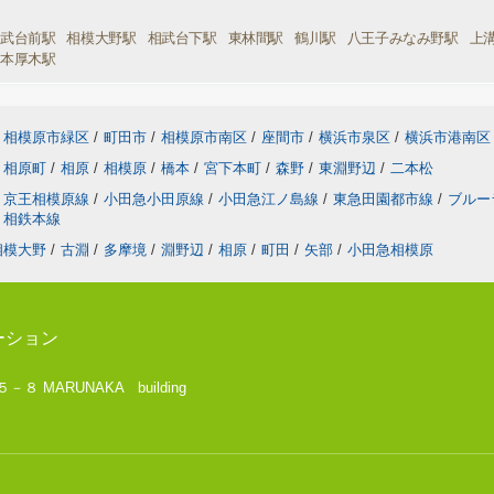
相武台前駅
相模大野駅
相武台下駅
東林間駅
鶴川駅
八王子みなみ野駅
上
本厚木駅
相模原市緑区
/
町田市
/
相模原市南区
/
座間市
/
横浜市泉区
/
横浜市港南区
相原町
/
相原
/
相模原
/
橋本
/
宮下本町
/
森野
/
東淵野辺
/
二本松
京王相模原線
/
小田急小田原線
/
小田急江ノ島線
/
東急田園都市線
/
ブルー
相鉄本線
相模大野
/
古淵
/
多摩境
/
淵野辺
/
相原
/
町田
/
矢部
/
小田急相模原
ーション
 MARUNAKA building