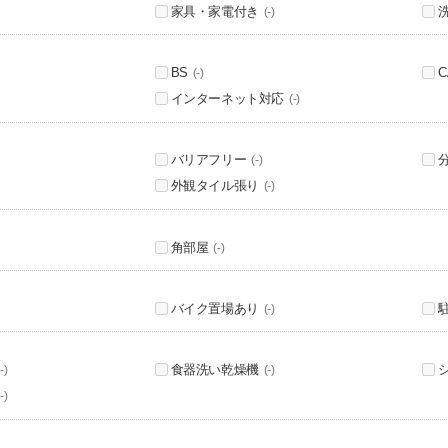
家具・家電付き
(-)
BS
C
(-)
インターネット対応
(-)
バリアフリー
(-)
外観タイル張り
(-)
角部屋
(-)
バイク置場あり
(-)
食器洗い乾燥機
-)
(-)
-)