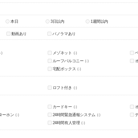
本日
3日以内
1週間以内
動画あり
パノラマあり
メゾネット
-)
(-)
ルーフバルコニー
(-)
宅配ボックス
(-)
ロフト付き
(-)
カードキー
(-)
ターホン
24時間緊急通報システム
(-)
(-)
24時間有人管理
(-)