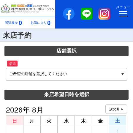
メニュー
0
0
閲覧履歴
お気に入り
来店予約
店舗選択
必須
ご希望の店舗を選択してください
来店希望日時を選択
2026年 8月
日
月
火
水
木
金
土
26
27
28
29
30
31
1