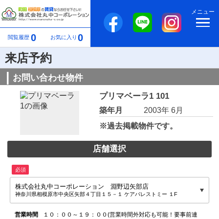
メニュー
0
0
閲覧履歴
お気に入り
来店予約
お問い合わせ物件
プリマベーラ1 101
築年月
2003年 6月
※過去掲載物件です。
店舗選択
必須
株式会社丸中コーポレーション 淵野辺矢部店
神奈川県相模原市中央区矢部４丁目１５－１ ケアパレストミー １F
営業時間
１０：００～１９：００(営業時間外対応も可能！要事前連