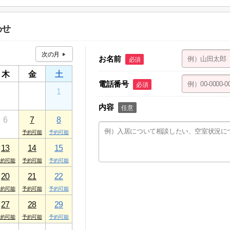
１ ケアパレストミー １F
わせ
お名前
必須
木
金
土
電話番号
必須
30
31
1
内容
任意
6
7
8
13
14
15
20
21
22
27
28
29