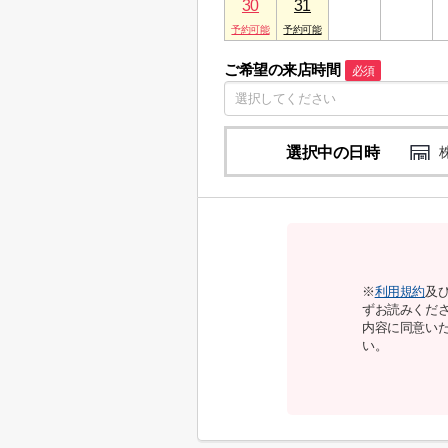
30
31
1
2
ご希望の来店時間
必須
選択中の日時
※
利用規約
及
ずお読みくだ
内容に同意い
い。