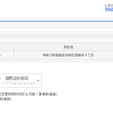
所在地
ン
神奈川県相模原市緑区西橋本３丁目
ン 淵野辺矢部店
１ ケアパレストミー １F
ン 英語表記：
０(営業時間外対応も可能！要事前連絡）
前連絡）
KA building
ン 淵野辺矢部店