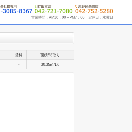
営業時間：
AM10：00～PM7：00
定休日：
水曜日
賃料
面積/間取り
-
30.35㎡/1K