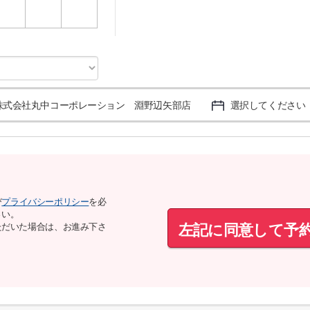
3
4
5
株式会社丸中コーポレーション 淵野辺矢部店
選択してください
び
プライバシーポリシー
を必
さい。
左記に同意して予
ただいた場合は、お進み下さ