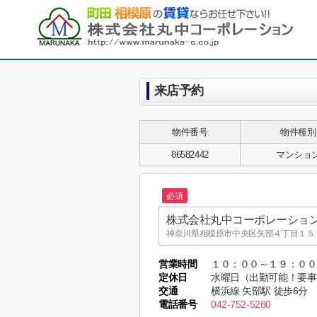
来店予約
物件番号
物件種別
86582442
マンショ
必須
株式会社丸中コーポレーショ
神奈川県相模原市中央区矢部４丁目１５－
株式会社丸中コーポレーショ
営業時間
１０：００～１９：０
MARUNAKA CO.,LTD.
定休日
水曜日（出勤可能！要事
東京都町田市木曽東１丁目３５－８ MARUNA
交通
横浜線 矢部駅 徒歩6分
電話番号
042-752-5280
株式会社丸中コーポレーショ