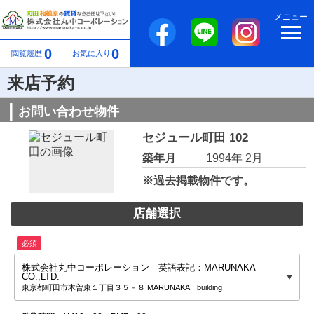
メニュー
0
0
閲覧履歴
お気に入り
来店予約
お問い合わせ物件
セジュール町田 102
築年月
1994年 2月
※過去掲載物件です。
店舗選択
必須
株式会社丸中コーポレーション 英語表記：MARUNAKA
CO.,LTD.
東京都町田市木曽東１丁目３５－８ MARUNAKA building