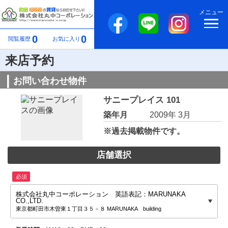
メニュー
0
0
閲覧履歴
お気に入り
来店予約
お問い合わせ物件
サニープレイス 101
築年月
2009年 3月
※過去掲載物件です。
店舗選択
必須
株式会社丸中コーポレーション 英語表記：MARUNAKA
CO.,LTD.
東京都町田市木曽東１丁目３５－８ MARUNAKA building