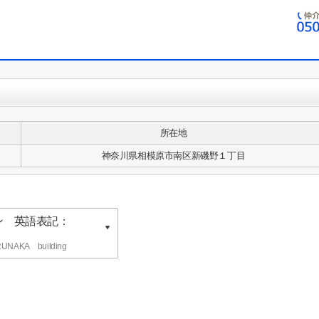
所在地
神奈川県相模原市南区新磯野１丁目
ン 英語表記：
KA building
ン 英語表記：
KA building