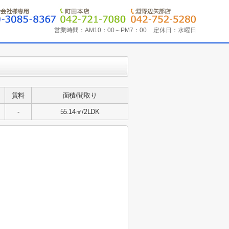
営業時間：
AM10：00～PM7：00
定休日：
水曜日
賃料
面積/間取り
-
55.14㎡/2LDK