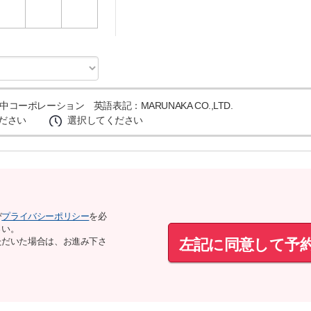
3
4
5
コーポレーション 英語表記：MARUNAKA CO.,LTD.
ださい
選択してください
び
プライバシーポリシー
を必
さい。
左記に同意して予
ただいた場合は、お進み下さ