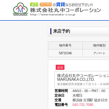
来店予約
物件番号
物件種別
58715346
アパート
必須
株式会社丸中コーポレーショ
MARUNAKA CO.,LTD.
東京都町田市木曽東１丁目３５－８ MARUNA
営業時間
AM10：00～PM7：00
株式会社丸中コーポレーショ
定休日
水曜日
MARUNAKA CO.,LTD.
交通
横浜線 古淵駅 徒歩12分
東京都町田市木曽東１丁目３５－８ MARUNA
電話番号
042-721-7080