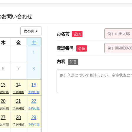
ン 淵野辺矢部店
１ ケアパレストミー １F
へのお問い合わせ
お名前
必須
木
金
土
電話番号
必須
30
31
1
内容
任意
6
7
8
13
14
15
20
21
22
27
28
29