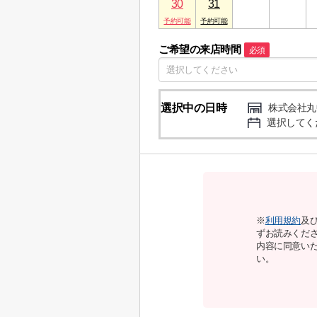
30
31
1
2
ご希望の来店時間
必須
選択中の日時
株式会社丸中
選択してく
※
利用規約
及
ずお読みくだ
内容に同意い
い。