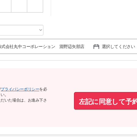
3
4
5
株式会社丸中コーポレーション 淵野辺矢部店
選択してください
び
プライバシーポリシー
を必
さい。
左記に同意して予
ただいた場合は、お進み下さ