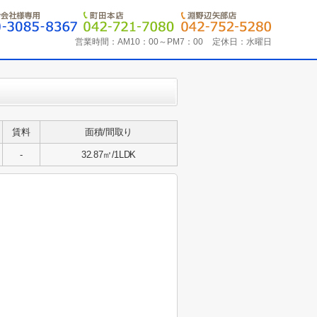
営業時間：
AM10：00～PM7：00
定休日：
水曜日
賃料
面積/間取り
-
32.87㎡/1LDK