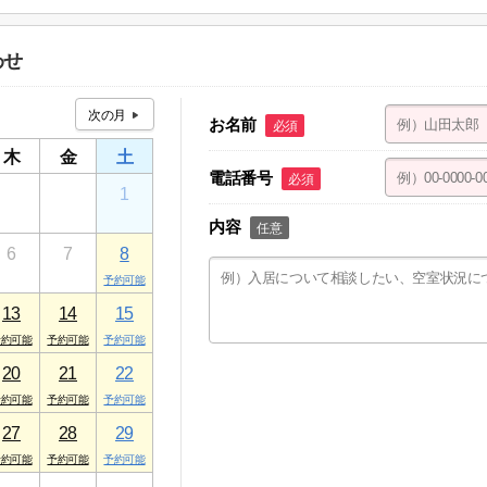
１ ケアパレストミー １F
わせ
お名前
必須
木
金
土
電話番号
必須
30
31
1
内容
任意
6
7
8
13
14
15
20
21
22
27
28
29