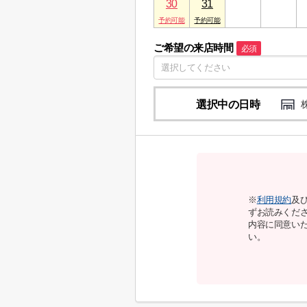
30
31
1
2
ご希望の来店時間
必須
選択中の日時
※
利用規約
及
ずお読みくだ
内容に同意い
い。