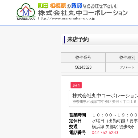
来店予約
物件番号
物件種別
56143323
アパート
必須
株式会社丸中コーポレーショ
神奈川県相模原市中央区矢部４丁目１５－
株式会社丸中コーポレーショ
営業時間
１０：００～１９：０
MARUNAKA CO.,LTD.
定休日
水曜日（出勤可能！要事
東京都町田市木曽東１丁目３５－８ MARUNA
交通
横浜線 矢部駅 徒歩6分
電話番号
042-752-5280
株式会社丸中コーポレーショ