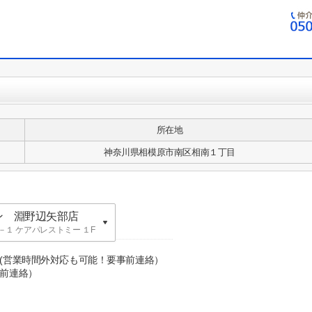
所在地
神奈川県相模原市南区相南１丁目
ン 淵野辺矢部店
１ ケアパレストミー １F
ン 英語表記：
０(営業時間外対応も可能！要事前連絡）
前連絡）
KA building
ン 淵野辺矢部店