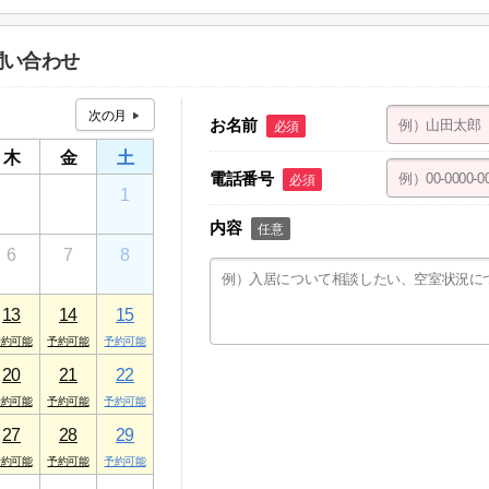
１ ケアパレストミー １F
問い合わせ
お名前
必須
木
金
土
電話番号
必須
30
31
1
内容
任意
6
7
8
13
14
15
20
21
22
27
28
29