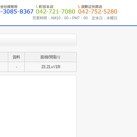
営業時間：
AM10：00～PM7：00
定休日：
水曜日
賃料
面積/間取り
-
23.21㎡/1R