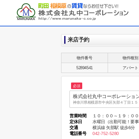
来店予約
物件番号
物件種別
52894541
アパート
必須
株式会社丸中コーポレーショ
神奈川県相模原市中央区矢部４丁目１５－
株式会社丸中コーポレーショ
営業時間
１０：００～１９：０
MARUNAKA CO.,LTD.
定休日
水曜日（出勤可能！要事
東京都町田市木曽東１丁目３５－８ MARUNA
交通
横浜線 矢部駅 徒歩6分
電話番号
042-752-5280
株式会社丸中コーポレーショ