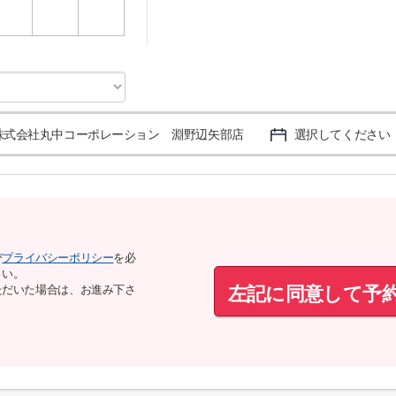
3
4
5
株式会社丸中コーポレーション 淵野辺矢部店
選択してください
び
プライバシーポリシー
を必
さい。
左記に同意して予
ただいた場合は、お進み下さ