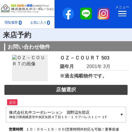
メニュー
0
0
閲覧履歴
お気に入り
来店予約
お問い合わせ物件
ＯＺ－ＣＯＵＲＴ 503
築年月
2001年 3月
※過去掲載物件です。
店舗選択
必須
株式会社丸中コーポレーション 淵野辺矢部店
神奈川県相模原市中央区矢部４丁目１５－１ ケアパレストミー １F
営業時間
１０：００～１９：００(営業時間外対応も可能！要事前連