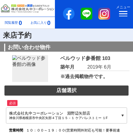
メニュー
0
0
閲覧履歴
お気に入り
来店予約
お問い合わせ物件
ベルウッド参番館 103
築年月
2019年 6月
※過去掲載物件です。
店舗選択
必須
株式会社丸中コーポレーション 淵野辺矢部店
神奈川県相模原市中央区矢部４丁目１５－１ ケアパレストミー １F
営業時間
１０：００～１９：００(営業時間外対応も可能！要事前連