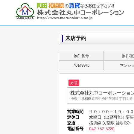
来店予約
物件番号
物件種
40149975
マンシ
必須
株式会社丸中コーポレーショ
神奈川県相模原市中央区矢部４丁目１５－
株式会社丸中コーポレーショ
営業時間
１０：００～１９：０
MARUNAKA CO.,LTD.
定休日
水曜日（出勤可能！要事
東京都町田市木曽東１丁目３５－８ MARUNA
交通
横浜線 矢部駅 徒歩6分
電話番号
042-752-5280
株式会社丸中コーポレーショ