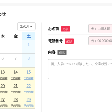
１ ケアパレストミー １F
わせ
お名前
必須
木
金
土
電話番号
必須
30
31
1
内容
任意
6
7
8
13
14
15
20
21
22
27
28
29