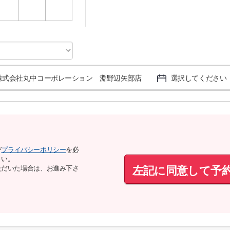
3
4
5
株式会社丸中コーポレーション 淵野辺矢部店
選択してください
び
プライバシーポリシー
を必
さい。
左記に同意して予
ただいた場合は、お進み下さ