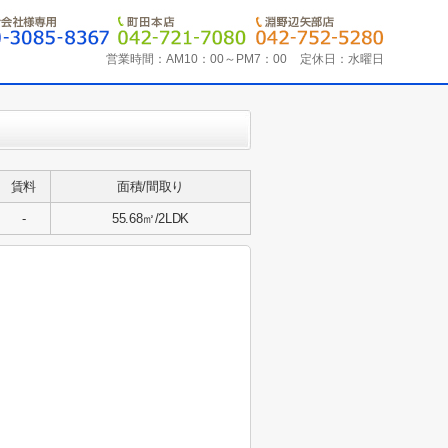
営業時間：
AM10：00～PM7：00
定休日：
水曜日
賃料
面積/間取り
-
55.68㎡/2LDK