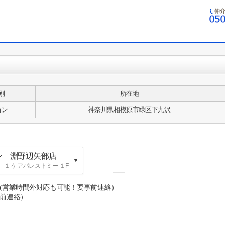
別
所在地
ョン
神奈川県相模原市緑区下九沢
ン 淵野辺矢部店
１ ケアパレストミー １F
ン 英語表記：
０(営業時間外対応も可能！要事前連絡）
前連絡）
KA building
ン 淵野辺矢部店