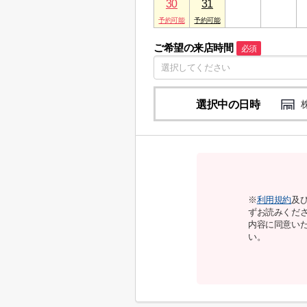
30
31
1
2
ご希望の来店時間
必須
選択中の日時
※
利用規約
及
ずお読みくだ
内容に同意い
い。