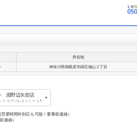
所在地
ン
神奈川県相模原市緑区城山２丁目
ン 淵野辺矢部店
１ ケアパレストミー １F
ン 英語表記：
０(営業時間外対応も可能！要事前連絡）
前連絡）
KA building
ン 淵野辺矢部店