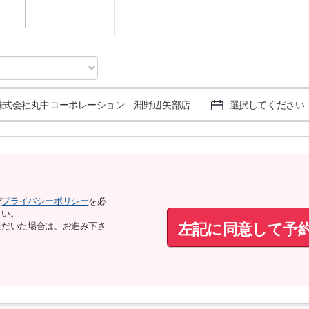
3
4
5
株式会社丸中コーポレーション 淵野辺矢部店
選択してください
び
プライバシーポリシー
を必
さい。
左記に同意して予
ただいた場合は、お進み下さ