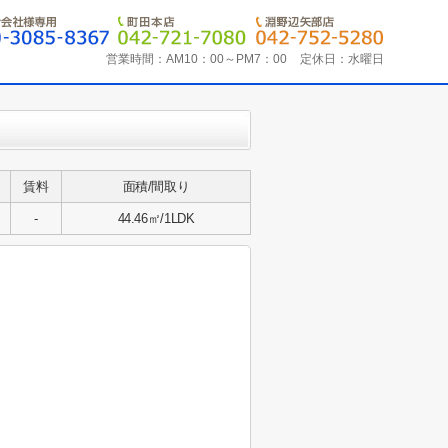
営業時間：
AM10：00～PM7：00
定休日：
水曜日
賃料
面積/間取り
-
44.46㎡/1LDK