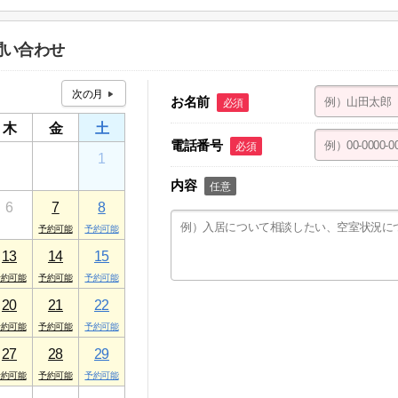
１ ケアパレストミー １F
問い合わせ
お名前
必須
木
金
土
電話番号
必須
30
31
1
内容
任意
6
7
8
13
14
15
20
21
22
27
28
29