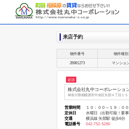
来店予約
物件番号
物件種別
28991273
マンショ
必須
株式会社丸中コーポレーショ
神奈川県相模原市中央区矢部４丁目１５－
株式会社丸中コーポレーショ
営業時間
１０：００～１９：０
MARUNAKA CO.,LTD.
定休日
水曜日（出勤可能！要事
東京都町田市木曽東１丁目３５－８ MARUNA
交通
横浜線 矢部駅 徒歩6分
電話番号
042-752-5280
株式会社丸中コーポレーショ