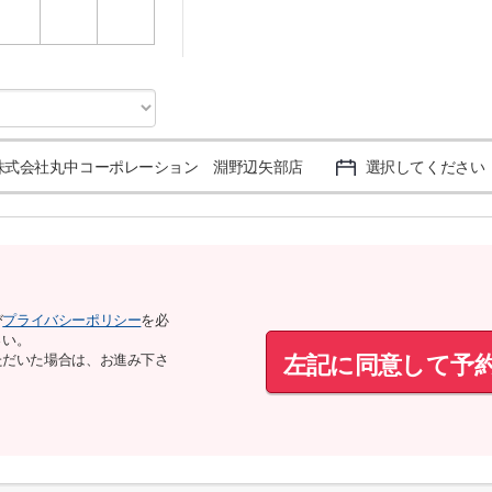
3
4
5
株式会社丸中コーポレーション 淵野辺矢部店
選択してください
び
プライバシーポリシー
を必
さい。
左記に同意して予
ただいた場合は、お進み下さ