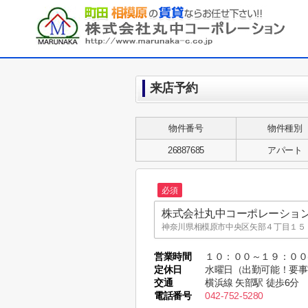
来店予約
物件番号
物件種別
26887685
アパート
必須
株式会社丸中コーポレーショ
神奈川県相模原市中央区矢部４丁目１５－
株式会社丸中コーポレーショ
営業時間
１０：００～１９：０
MARUNAKA CO.,LTD.
定休日
水曜日（出勤可能！要事
東京都町田市木曽東１丁目３５－８ MARUNA
交通
横浜線 矢部駅 徒歩6分
電話番号
042-752-5280
株式会社丸中コーポレーショ