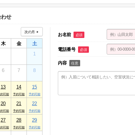
１ ケアパレストミー １F
合わせ
お名前
必須
木
金
土
電話番号
必須
30
31
1
内容
任意
6
7
8
13
14
15
20
21
22
27
28
29