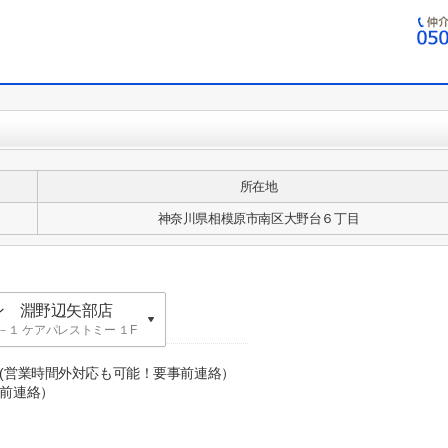
所在地
神奈川県相模原市南区大野台６丁目
ン 淵野辺矢部店
１ ケアパレストミー １F
ン 英語表記：
０(営業時間外対応も可能！要事前連絡）
前連絡）
KA building
ン 淵野辺矢部店