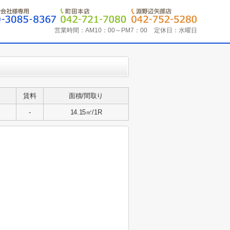
営業時間：
AM10：00～PM7：00
定休日：
水曜日
賃料
面積/間取り
-
14.15㎡/1R