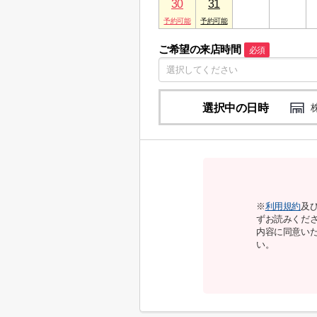
30
31
1
2
ご希望の来店時間
必須
選択中の日時
※
利用規約
及
ずお読みくだ
内容に同意い
い。