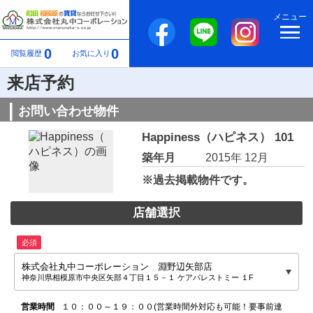
メニュー
0
0
閲覧履歴
お気に入り
来店予約
お問い合わせ物件
Happiness（ハピネス） 101
築年月
2015年 12月
※過去掲載物件です。
店舗選択
必須
株式会社丸中コーポレーション 淵野辺矢部店
神奈川県相模原市中央区矢部４丁目１５－１ ケアパレストミー １F
営業時間
１０：００～１９：００(営業時間外対応も可能！要事前連