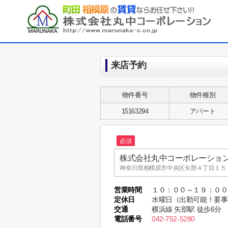
来店予約
物件番号
物件種別
15163294
アパート
必須
株式会社丸中コーポレーショ
神奈川県相模原市中央区矢部４丁目１５－
株式会社丸中コーポレーショ
営業時間
１０：００～１９：０
MARUNAKA CO.,LTD.
定休日
水曜日（出勤可能！要事
東京都町田市木曽東１丁目３５－８ MARUNA
交通
横浜線 矢部駅 徒歩6分
電話番号
042-752-5280
株式会社丸中コーポレーショ