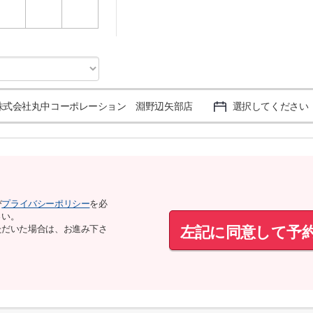
3
4
5
株式会社丸中コーポレーション 淵野辺矢部店
選択してください
び
プライバシーポリシー
を必
さい。
左記に同意して予
ただいた場合は、お進み下さ