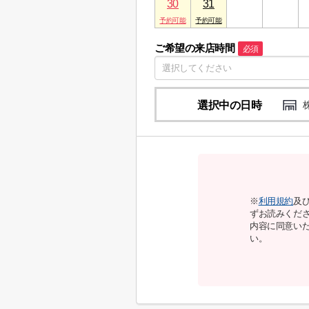
30
31
1
2
ご希望の来店時間
必須
選択中の日時
※
利用規約
及
ずお読みくだ
内容に同意い
い。