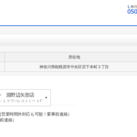
所在地
神奈川県相模原市中央区宮下本町３丁目
ン 淵野辺矢部店
１ ケアパレストミー １F
ン 英語表記：
０(営業時間外対応も可能！要事前連絡）
前連絡）
KA building
ン 淵野辺矢部店