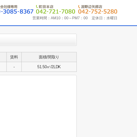
営業時間：
AM10：00～PM7：00
定休日：
水曜日
賃料
面積/間取り
-
51.50㎡/2LDK