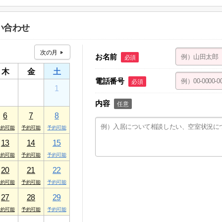
１ ケアパレストミー １F
い合わせ
お名前
必須
木
金
土
電話番号
必須
30
31
1
内容
任意
6
7
8
13
14
15
20
21
22
27
28
29