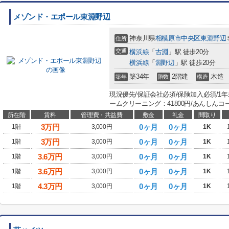
メゾンド・エポール東淵野辺
神奈川県
相模原市中央区
東淵野辺
住所
交通
横浜線
「
古淵
」駅 徒歩20分
横浜線
「
淵野辺
」駅 徒歩20分
築34年
2階建
木造
築年
階数
構造
現況優先/保証会社必須/保険加入必須/1
ームクリーニング：41800円/あんしんコー
所在階
賃料
管理費・共益費
敷金
礼金
間取り
3
万円
0ヶ月
0ヶ月
1階
3,000円
1K
3
万円
0ヶ月
0ヶ月
1階
3,000円
1K
3.6
万円
0ヶ月
0ヶ月
1階
3,000円
1K
3.6
万円
0ヶ月
0ヶ月
1階
3,000円
1K
4.3
万円
0ヶ月
0ヶ月
1階
3,000円
1K