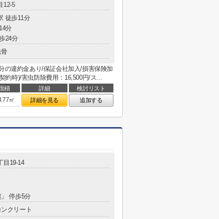
12-5
駅 徒歩11分
14分
歩24分
鉄骨
分の違約金あり/保証会社加入/損害保険加
約時)/害虫防除費用：16,500円/ス...
面積
詳細
検討リスト
3.77㎡
詳細を見る
追加する
目19-14
盤」 停歩5分
コンクリート