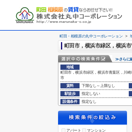
町田・相模原の丸中コーポレーション
>
町田市，横浜市緑区，横浜市
≫さらに
地域
町田市，横浜市緑区，横浜市青葉区，川崎
市
賃料
下限なし～上限なし
駅徒歩
指定しない
設備条件
指定なし
アパート
マンション