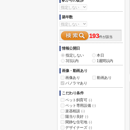
駅からの徒歩
築年数
193
件が該当
情報公開日
指定しない
本日
3日以内
1週間以内
画像・動画あり
画像あり
動画あり
パノラマあり
こだわり条件
ペット飼育可
(-)
ペット専用設備
(-)
楽器相談
(-)
陽当り良好
(-)
閑静な住宅地
(-)
デザイナーズ
(-)