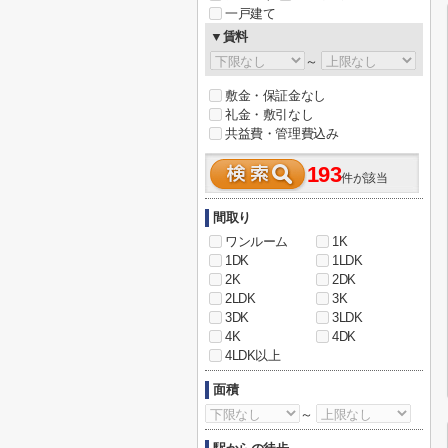
一戸建て
▼賃料
～
敷金・保証金なし
礼金・敷引なし
共益費・管理費込み
193
件が該当
間取り
ワンルーム
1K
1DK
1LDK
2K
2DK
2LDK
3K
3DK
3LDK
4K
4DK
4LDK以上
面積
～