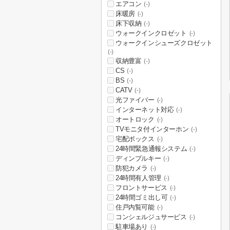
エアコン
(-)
床暖房
(-)
床下収納
(-)
ウォークインクロゼット
(-)
ウォークインシューズクロゼット
(-)
収納豊富
(-)
CS
(-)
BS
(-)
CATV
(-)
光ファイバー
(-)
インターネット対応
(-)
オートロック
(-)
TVモニタ付インターホン
(-)
宅配ボックス
(-)
24時間緊急通報システム
(-)
ディンプルキー
(-)
防犯カメラ
(-)
24時間有人管理
(-)
フロントサービス
(-)
24時間ゴミ出し可
(-)
住戸内覧可能
(-)
コンシェルジュサービス
(-)
駐車場あり
(-)