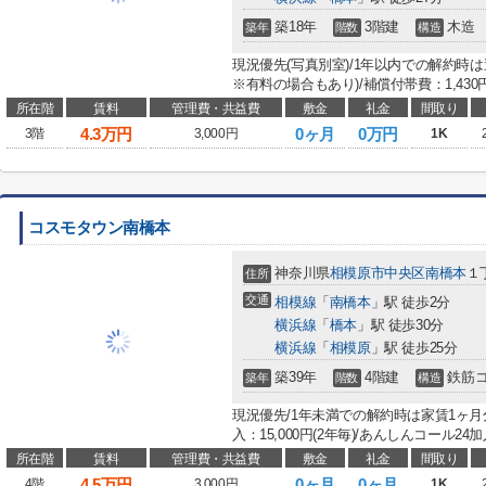
築18年
3階建
木造
築年
階数
構造
現況優先(写真別室)/1年以内での解約時
※有料の場合もあり)/補償付帯費：1,430
所在階
賃料
管理費・共益費
敷金
礼金
間取り
4.3
万円
0ヶ月
0万円
3階
3,000円
1K
コスモタウン南橋本
神奈川県
相模原市中央区
南橋本
１
住所
交通
相模線
「
南橋本
」駅 徒歩2分
横浜線
「
橋本
」駅 徒歩30分
横浜線
「
相模原
」駅 徒歩25分
築39年
4階建
鉄筋
築年
階数
構造
現況優先/1年未満での解約時は家賃1ヶ月
入：15,000円(2年毎)/あんしんコール24加入
所在階
賃料
管理費・共益費
敷金
礼金
間取り
4.5
万円
0ヶ月
0ヶ月
4階
3,000円
1K