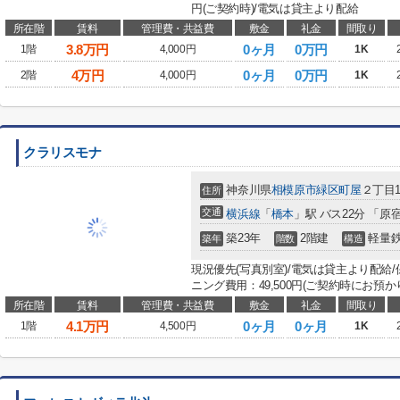
円(ご契約時)/電気は貸主より配給
所在階
賃料
管理費・共益費
敷金
礼金
間取り
3.8
万円
0ヶ月
0万円
1階
4,000円
1K
4
万円
0ヶ月
0万円
2階
4,000円
1K
クラリスモナ
神奈川県
相模原市緑区
町屋
２丁目17
住所
交通
横浜線
「
橋本
」駅 バス22分 「原
築23年
2階建
軽量
築年
階数
構造
現況優先(写真別室)/電気は貸主より配給
ニング費用：49,500円(ご契約時にお預か
所在階
賃料
管理費・共益費
敷金
礼金
間取り
4.1
万円
0ヶ月
0ヶ月
1階
4,500円
1K