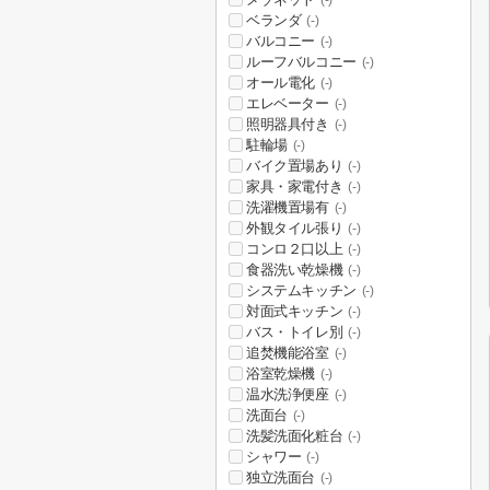
(-)
ベランダ
(-)
バルコニー
(-)
ルーフバルコニー
(-)
オール電化
(-)
エレベーター
(-)
照明器具付き
(-)
駐輪場
(-)
バイク置場あり
(-)
家具・家電付き
(-)
洗濯機置場有
(-)
外観タイル張り
(-)
コンロ２口以上
(-)
食器洗い乾燥機
(-)
システムキッチン
(-)
対面式キッチン
(-)
バス・トイレ別
(-)
追焚機能浴室
(-)
浴室乾燥機
(-)
温水洗浄便座
(-)
洗面台
(-)
洗髪洗面化粧台
(-)
シャワー
(-)
独立洗面台
(-)