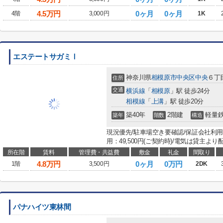
4.5
万円
0ヶ月
0ヶ月
4階
3,000円
1K
エステートサガミⅠ
神奈川県
相模原市中央区
中央
６丁
住所
交通
横浜線
「
相模原
」駅 徒歩24分
相模線
「
上溝
」駅 徒歩20分
築40年
2階建
軽量
築年
階数
構造
現況優先/駐車場空き要確認/保証会社利用
用：49,500円(ご契約時)/電気は貸主より
所在階
賃料
管理費・共益費
敷金
礼金
間取り
4.8
万円
0ヶ月
0万円
1階
3,500円
2DK
パナハイツ東林間