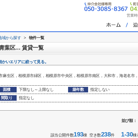
営業時
地域から探す
>
物件一覧
青葉区… 賃貸一覧
細かいエリアに絞って見る。
市麻生区，相模原市緑区，相模原市中央区，相模原市南区，大和市，海老名市
面積
下限なし～上限なし
築年数
指定しない
間取り
指定なし
並び順：
193
238
1-30
該当公開件数
棟 空き数
件
棟