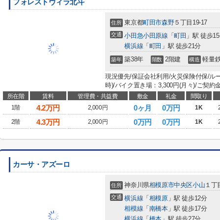
フォレストヴィラ北斗
東京都
町田市
森野
５丁目19-17
住所
交通
小田急小田原線
「
町田
」駅 徒歩1
横浜線
「
町田
」駅 徒歩21分
築38年
2階建
軽量
築年
階数
構造
現況優先/保証会社利用/火災保険付保/ルー
時)/バイク置き場：3,300円(月々)/ご契
所在階
賃料
管理費・共益費
敷金
礼金
間取り
4.2
万円
0ヶ月
0万円
1階
2,000円
1K
4.3
万円
0万円
0万円
2階
2,000円
1K
カーサ・アズーロ
神奈川県
相模原市中央区
小山
１丁目
住所
交通
横浜線
「
相模原
」駅 徒歩12分
相模線
「
南橋本
」駅 徒歩17分
横浜線
「
橋本
」駅 徒歩27分