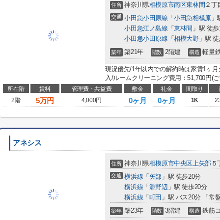
神奈川県
相模原市南区
東林間
２丁目
住所
交通
小田急小田原線
「
小田急相模原
」
小田急江ノ島線
「
東林間
」駅 徒歩
小田急小田原線
「
相模大野
」駅 徒
築21年
2階建
軽量
築年
階数
構造
現況優先/1年以内での解約時は家賃1ヶ月
入/ルームクリーニング費用：51,700円(ご契
所在階
賃料
管理費・共益費
敷金
礼金
間取り
5
万円
0ヶ月
0ヶ月
2階
4,000円
1K
2
アネシス
神奈川県
相模原市中央区
上矢部
５丁
住所
交通
横浜線
「
矢部
」駅 徒歩20分
横浜線
「
淵野辺
」駅 徒歩20分
横浜線
「
町田
」駅 バス20分 「常
築23年
3階建
鉄筋
築年
階数
構造