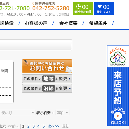
00
00
間：
AM10：00～PM7：00
定休日：
水曜日
，座間
表示件数：
表示
<<前へ
1
2
3
4
5
次へ>>
最初