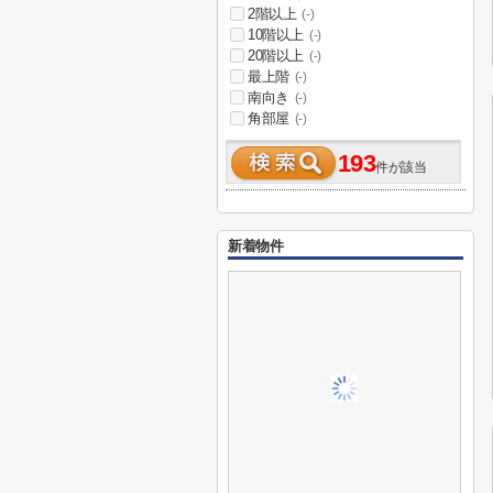
2階以上
(-)
10階以上
(-)
20階以上
(-)
最上階
(-)
南向き
(-)
角部屋
(-)
193
件が該当
新着物件