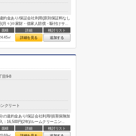
は違約金あり/保証会社利用(原則保証料なし
円(月々)※家財・借家人賠償・駆付けサ...
面積
詳細
検討リスト
24.45㎡
詳細を見る
追加する
丁目9-8
コンクリート
分の違約金あり/保証会社利用/損害保険加
：16,500円(2年)/ルームクリーニン...
面積
詳細
検討リスト
20.69㎡
詳細を見る
追加する