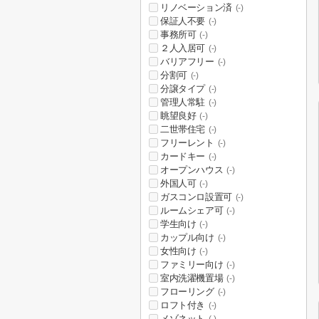
リノベーション済
(-)
保証人不要
(-)
事務所可
(-)
２人入居可
(-)
バリアフリー
(-)
分割可
(-)
分譲タイプ
(-)
管理人常駐
(-)
眺望良好
(-)
二世帯住宅
(-)
フリーレント
(-)
カードキー
(-)
オープンハウス
(-)
外国人可
(-)
ガスコンロ設置可
(-)
ルームシェア可
(-)
学生向け
(-)
カップル向け
(-)
女性向け
(-)
ファミリー向け
(-)
室内洗濯機置場
(-)
フローリング
(-)
ロフト付き
(-)
メゾネット