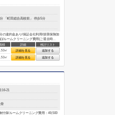
8分 「町田総合高校前」 停歩5分
分の違約金あり/保証会社利用/損害保険加
年毎)/ルームクリーニング費用(ご退去時...
面積
詳細
検討リスト
1.53㎡
詳細を見る
追加する
1.53㎡
詳細を見る
追加する
16-21
鉄骨
険付保/ルームクリーニング費用：49,500