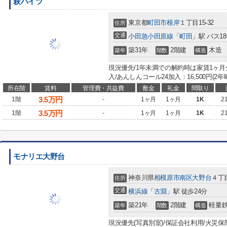
萩ハイツ
東京都
町田市
根岸
１丁目15-32
住所
交通
小田急小田原線
「
町田
」駅 バス1
築31年
2階建
木造
築年
階数
構造
現況優先/1年未満での解約時は家賃1ヶ月
入/あんしんコール24加入：16,500円(2
所在階
賃料
管理費・共益費
敷金
礼金
間取り
3.5
万円
1階
-
1ヶ月
1ヶ月
1K
2
3.5
万円
1階
-
1ヶ月
1ヶ月
1K
2
モナリエ大野台
神奈川県
相模原市南区
大野台
４丁目
住所
交通
横浜線
「
古淵
」駅 徒歩24分
築21年
2階建
軽量
築年
階数
構造
現況優先(写真別室)/保証会社利用/火災保