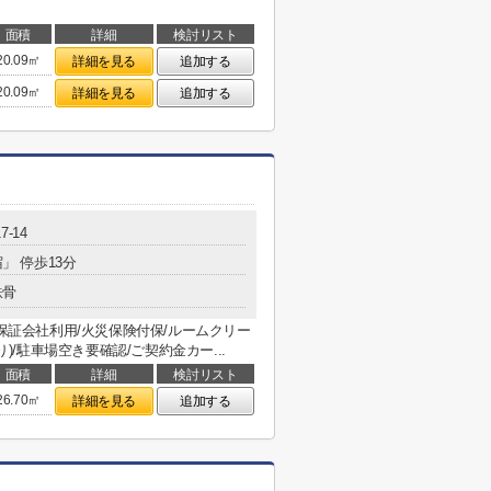
面積
詳細
検討リスト
20.09㎡
詳細を見る
追加する
20.09㎡
詳細を見る
追加する
-14
宿」 停歩13分
鉄骨
/保証会社利用/火災保険付保/ルームクリー
り)/駐車場空き要確認/ご契約金カー...
面積
詳細
検討リスト
26.70㎡
詳細を見る
追加する