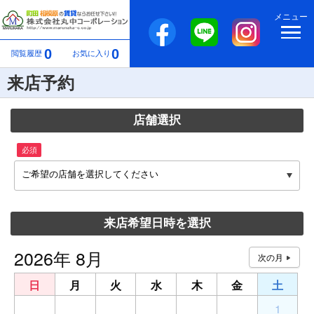
メニュー
0
0
閲覧履歴
お気に入り
来店予約
店舗選択
必須
ご希望の店舗を選択してください
来店希望日時を選択
2026年 8月
日
月
火
水
木
金
土
26
27
28
29
30
31
1