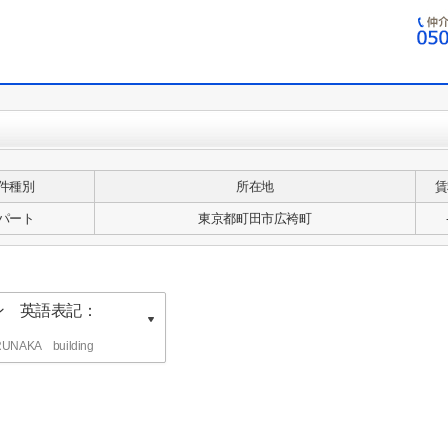
件種別
所在地
賃
パート
東京都町田市広袴町
ン 英語表記：
KA building
ン 英語表記：
KA building