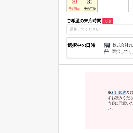
30
31
1
2
ご希望の来店時間
必須
選択中の日時
株式会社丸中
選択してく
※
利用規約
及
ずお読みくだ
内容に同意い
い。