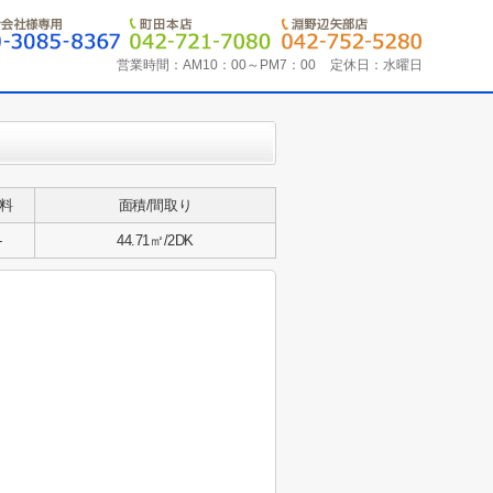
営業時間：
AM10：00～PM7：00
定休日：
水曜日
料
面積/間取り
-
44.71㎡/2DK