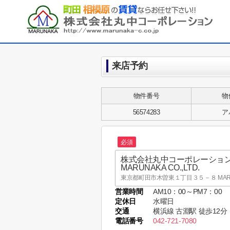
来店予約
物件番号
物
56574283
ア
必須
株式会社丸中コーポレーショ
MARUNAKA CO.,LTD.
東京都町田市木曽東１丁目３５－８ MARUNA
営業時間
AM10：00～PM7：00
株式会社丸中コーポレーショ
定休日
水曜日
MARUNAKA CO.,LTD.
交通
横浜線 古淵駅 徒歩12分
東京都町田市木曽東１丁目３５－８ MARUNA
電話番号
042-721-7080