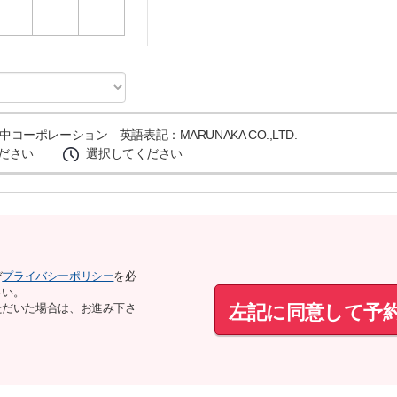
3
4
5
コーポレーション 英語表記：MARUNAKA CO.,LTD.
ださい
選択してください
び
プライバシーポリシー
を必
さい。
左記に同意して予
ただいた場合は、お進み下さ