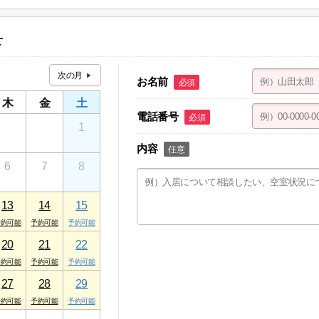
ン 淵野辺矢部店
１ ケアパレストミー １F
せ
お名前
必須
木
金
土
電話番号
必須
30
31
1
内容
任意
6
7
8
13
14
15
20
21
22
27
28
29