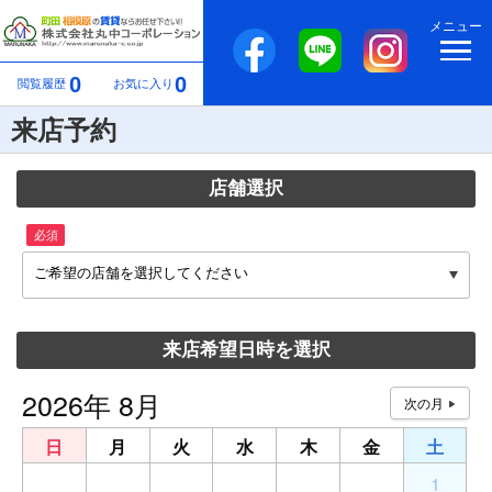
メニュー
0
0
閲覧履歴
お気に入り
来店予約
店舗選択
必須
ご希望の店舗を選択してください
来店希望日時を選択
2026年 8月
日
月
火
水
木
金
土
26
27
28
29
30
31
1