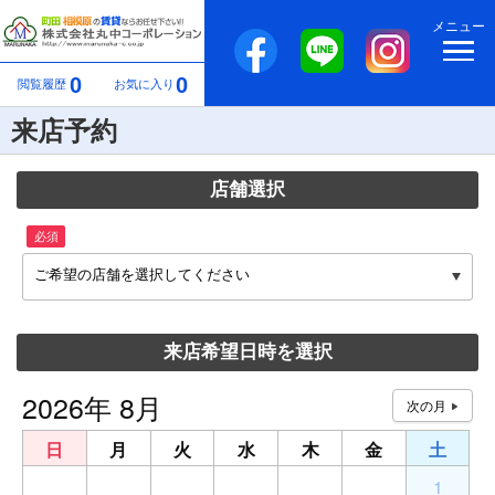
メニュー
0
0
閲覧履歴
お気に入り
来店予約
店舗選択
必須
ご希望の店舗を選択してください
来店希望日時を選択
2026年 8月
日
月
火
水
木
金
土
26
27
28
29
30
31
1