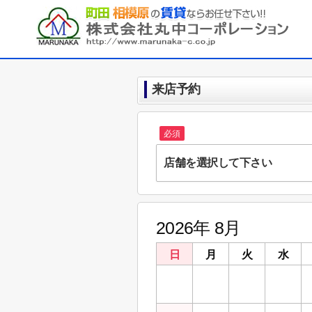
来店予約
必須
店舗を選択して下さい
株式会社丸中コーポレーショ
MARUNAKA CO.,LTD.
東京都町田市木曽東１丁目３５－８ MARUNA
2026年 8月
株式会社丸中コーポレーショ
日
月
火
水
神奈川県相模原市中央区矢部４丁目１５－
26
27
28
29