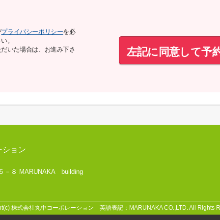
び
プライバシーポリシー
を必
さい。
左記に同意して予
ただいた場合は、お進み下さ
ーション
 MARUNAKA building
ght(c) 株式会社丸中コーポレーション 英語表記：MARUNAKA CO.,LTD. All Rights Re