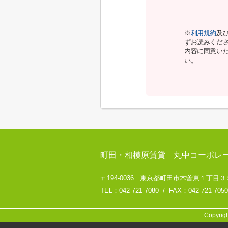
※
利用規約
及
ずお読みくだ
内容に同意い
い。
町田・相模原賃貸 丸中コーポレ
〒194-0036 東京都町田市木曽東１丁目３５－８
TEL：042-721-7080 / FAX：042-721-7050
Copyri