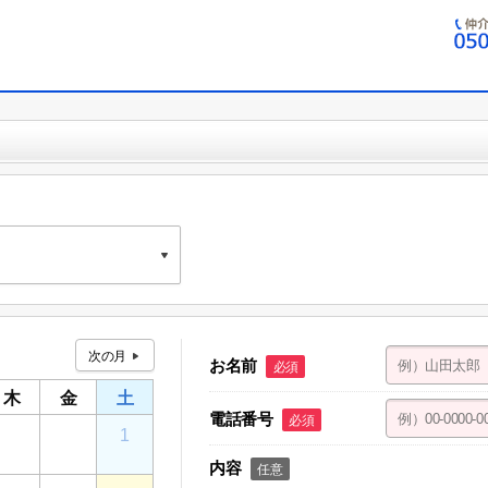
ン 英語表記：
KA building
お名前
必須
ン 淵野辺矢部店
木
金
土
１ ケアパレストミー １F
電話番号
必須
30
31
1
内容
任意