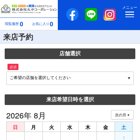
メニュー
0
0
閲覧履歴
お気に入り
来店予約
店舗選択
必須
ご希望の店舗を選択してください
来店希望日時を選択
2026年 8月
日
月
火
水
木
金
土
26
27
28
29
30
31
1