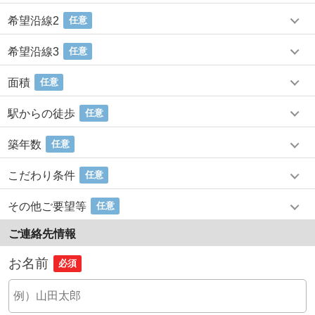
希望沿線2
任意
希望沿線3
任意
面積
任意
駅からの徒歩
任意
築年数
任意
こだわり条件
任意
その他ご要望等
任意
ご連絡先情報
お名前
必須