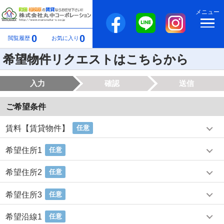
メニュー
0
0
閲覧履歴
お気に入り
希望物件リクエストはこちらから
入力
確認
送信
ご希望条件
賃料【賃貸物件】
任意
希望住所1
任意
希望住所2
任意
希望住所3
任意
希望沿線1
任意