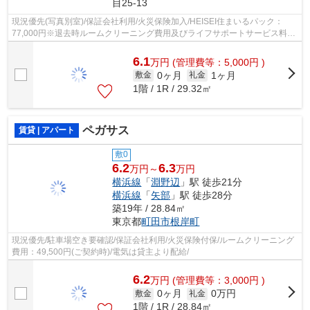
目25-13
現況優先(写真別室)/保証会社利用/火災保険加入/HEISEI住まいるパック：
77,000円※退去時ルームクリーニング費用及びライフサポートサービス料含
む/室内抗菌費：16,500円/ご契約金カー...
6.1
万
円
(管理費等：5,000円 )
0ヶ月
1ヶ月
敷金
礼金
1階 / 1R / 29.32㎡
ペガサス
賃貸 | アパート
敷0
6.2
6.3
万円～
万円
横浜線
「
淵野辺
」駅 徒歩21分
横浜線
「
矢部
」駅 徒歩28分
築19年 / 28.84㎡
東京都
町田市
根岸町
現況優先/駐車場空き要確認/保証会社利用/火災保険付保/ルームクリーニング
費用：49,500円(ご契約時)/電気は貸主より配給/
6.2
万
円
(管理費等：3,000円 )
0ヶ月
0万円
敷金
礼金
1階 / 1R / 28.84㎡