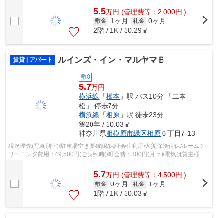
5.5
万
円
(管理費等：2,000円 )
1ヶ月
0ヶ月
敷金
礼金
2階 / 1K / 30.29㎡
ルインズ・イン・マルヤマＢ
賃貸 | アパート
敷0
5.7
万円
横浜線
「
橋本
」駅 バス10分 「二本
松」 停歩7分
横浜線
「
相原
」駅 徒歩23分
築20年 / 30.03㎡
神奈川県
相模原市緑区
相原
６丁目7-13
現況優先(写真別室)/駐車場空き要確認/保証会社利用/火災保険付保/ルームク
リーニング費用：49,500円(ご契約時)/町会費：300円(月々)/電気は貸主様よ
り配給/
5.7
万
円
(管理費等：4,500円 )
0ヶ月
1ヶ月
敷金
礼金
1階 / 1K / 30.03㎡