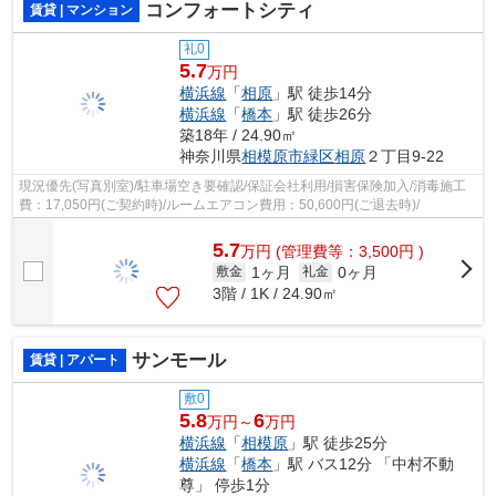
コンフォートシティ
賃貸 | マンション
礼0
5.7
万円
横浜線
「
相原
」駅 徒歩14分
横浜線
「
橋本
」駅 徒歩26分
築18年 / 24.90㎡
神奈川県
相模原市緑区
相原
２丁目9-22
現況優先(写真別室)/駐車場空き要確認/保証会社利用/損害保険加入/消毒施工
費：17,050円(ご契約時)/ルームエアコン費用：50,600円(ご退去時)/
5.7
万
円
(管理費等：3,500円 )
1ヶ月
0ヶ月
敷金
礼金
3階 / 1K / 24.90㎡
サンモール
賃貸 | アパート
敷0
5.8
6
万円～
万円
横浜線
「
相模原
」駅 徒歩25分
横浜線
「
橋本
」駅 バス12分 「中村不動
尊」 停歩1分