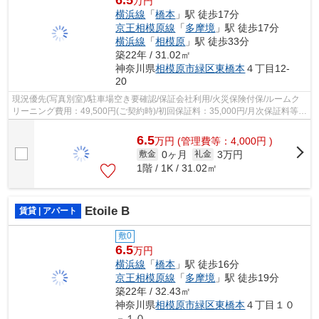
6.5
万円
横浜線
「
橋本
」駅 徒歩17分
京王相模原線
「
多摩境
」駅 徒歩17分
横浜線
「
相模原
」駅 徒歩33分
築22年 / 31.02㎡
神奈川県
相模原市緑区
東橋本
４丁目12-
20
現況優先(写真別室)/駐車場空き要確認/保証会社利用/火災保険付保/ルームク
リーニング費用：49,500円(ご契約時)/初回保証料：35,000円/月次保証料等総
額の1％+800円
6.5
万
円
(管理費等：4,000円 )
0ヶ月
3万円
敷金
礼金
1階 / 1K / 31.02㎡
Etoile B
賃貸 | アパート
敷0
6.5
万円
横浜線
「
橋本
」駅 徒歩16分
京王相模原線
「
多摩境
」駅 徒歩19分
築22年 / 32.43㎡
神奈川県
相模原市緑区
東橋本
４丁目１０
－１０