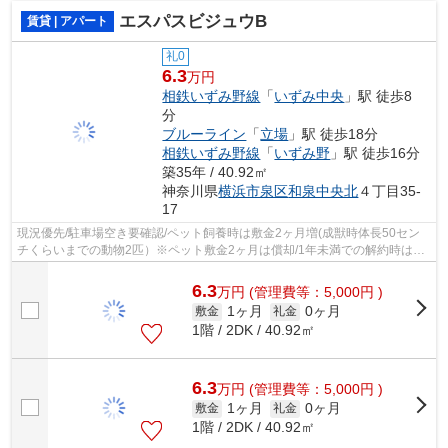
エスパスビジュウB
賃貸 | アパート
礼0
6.3
万円
相鉄いずみ野線
「
いずみ中央
」駅 徒歩8
分
ブルーライン
「
立場
」駅 徒歩18分
相鉄いずみ野線
「
いずみ野
」駅 徒歩16分
築35年 / 40.92㎡
神奈川県
横浜市泉区
和泉中央北
４丁目35-
17
現況優先/駐車場空き要確認/ペット飼養時は敷金2ヶ月増(成獣時体長50セン
チくらいまでの動物2匹）※ペット敷金2ヶ月は償却/1年未満での解約時は家
賃1か月分の違約金有/保証会社利用/バ...
6.3
万
円
(管理費等：5,000円 )
1ヶ月
0ヶ月
敷金
礼金
1階 / 2DK / 40.92㎡
6.3
万
円
(管理費等：5,000円 )
1ヶ月
0ヶ月
敷金
礼金
1階 / 2DK / 40.92㎡