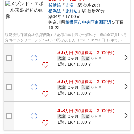
横浜線
「
古淵
」駅 徒歩20分
横浜線
「
淵野辺
」駅 徒歩20分
築34年 / 17.00㎡
神奈川県
相模原市中央区
東淵野辺
５丁目
16-22
現況優先/保証会社必須/保険加入必須/1年未満での解約は、違約金家賃1ヵ月
分/ルームクリーニング：41,800円/あんしんコール：16,500円（2年毎）/
3.6
万
円
(管理費等：3,000円 )
0ヶ月
0ヶ月
敷金
礼金
1階 / 1K / 17.00㎡
3.6
万
円
(管理費等：3,000円 )
0ヶ月
0ヶ月
敷金
礼金
1階 / 1K / 17.00㎡
4.3
万
円
(管理費等：3,000円 )
0ヶ月
0ヶ月
敷金
礼金
1階 / 1K / 17.00㎡