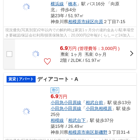
横浜線
「
橋本
」駅 バス16分 「向原
北」 停歩4分
築23年 / 51.97㎡
神奈川県
相模原市緑区
向原
２丁目7-15
現況優先(写真別室)/2年以内での解約時は家賃1ヶ月分の違約金あり/駐車場空
き要確認/保証会社利用/損害保険加入：20,000円(2年毎)/くらしーど24加入：
16,500円(2年毎)/
6.9
万
円
(管理費等：3,000円 )
1ヶ月
0ヶ月
敷金
礼金
2階 / 2LDK / 51.97㎡
ディアコート・A
賃貸 | アパート
敷0
6.9
万円
小田急小田原線
「
相武台前
」駅 徒歩13分
小田急小田原線
「
小田急相模原
」駅 徒歩
25分
相模線
「
相武台下
」駅 徒歩37分
築15年 / 26.49㎡
神奈川県
相模原市南区
新磯野
３丁目31-4