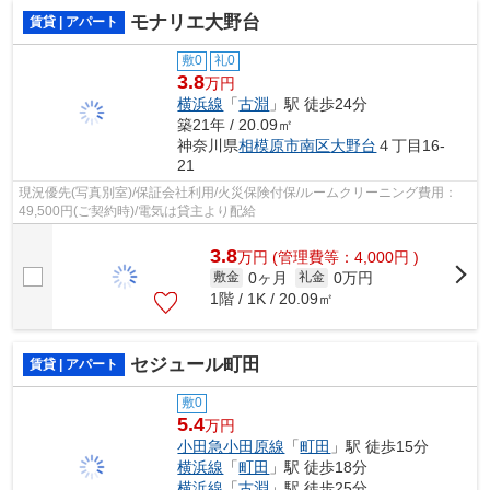
モナリエ大野台
賃貸 | アパート
敷0
礼0
3.8
万円
横浜線
「
古淵
」駅 徒歩24分
築21年 / 20.09㎡
神奈川県
相模原市南区
大野台
４丁目16-
21
現況優先(写真別室)/保証会社利用/火災保険付保/ルームクリーニング費用：
49,500円(ご契約時)/電気は貸主より配給
3.8
万
円
(管理費等：4,000円 )
0ヶ月
0万円
敷金
礼金
1階 / 1K / 20.09㎡
セジュール町田
賃貸 | アパート
敷0
5.4
万円
小田急小田原線
「
町田
」駅 徒歩15分
横浜線
「
町田
」駅 徒歩18分
横浜線
「
古淵
」駅 徒歩25分