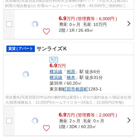
現況優先(写真別室)/保証会社利用/火災保険付保/ペット（小型犬又は猫1匹）
飼育の場合敷金1か月増/ルームクリーニング費用：49,500円(ご契約時)/ご契
約金カード決済可/電気は貸主より...
6.9
万
円
(管理費等：6,000円 )
0ヶ月
10万円
敷金
礼金
2階 / 1R / 26.49㎡
サンライズＫ
賃貸 | アパート
礼0
6.9
万円
横浜線
「
相原
」駅 徒歩6分
横浜線
「
橋本
」駅 徒歩31分
築35年 / 60.20㎡
東京都
町田市
相原町
1283-1
現況優先(写真別室)/2年以内の解約時は家賃1ヶ月分の違約金あり/保証会社加
入/損害保険加入：22,000円/ホームマイスター24加入：16,500円(2年毎)
6.9
万
円
(管理費等：2,000円 )
2ヶ月
0ヶ月
敷金
礼金
1階 / 3DK / 60.20㎡