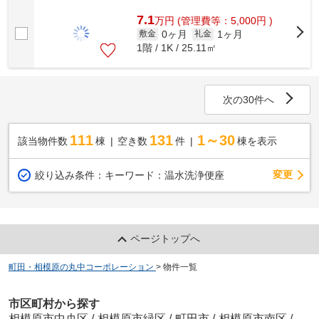
費用：83,600円(ご契約時)
7.1
万
円
(管理費等：5,000円 )
0ヶ月
1ヶ月
敷金
礼金
1階 / 1K / 25.11㎡
次の30件へ
111
131
1～30
該当物件数
棟
空き数
件
棟を表示
変更
絞り込み条件：
キーワード：温水洗浄便座
ページトップへ
町田・相模原の丸中コーポレーション
>
物件一覧
市区町村から探す
相模原市中央区
/
相模原市緑区
/
町田市
/
相模原市南区
/