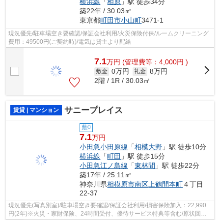
横浜線
「
相原
」駅 徒歩34分
築22年 / 30.03㎡
東京都
町田市
小山町
3471-1
現況優先/駐車場空き要確認/保証会社利用/火災保険付保/ルームクリーニング
費用：49500円(ご契約時)/電気は貸主より配給
7.1
万
円
(管理費等：4,000円 )
0万円
8万円
敷金
礼金
2階 / 1R / 30.03㎡
サニープレイス
賃貸 | マンション
敷0
7.1
万円
小田急小田原線
「
相模大野
」駅 徒歩10分
横浜線
「
町田
」駅 徒歩15分
小田急江ノ島線
「
東林間
」駅 徒歩22分
築17年 / 25.11㎡
神奈川県
相模原市南区
上鶴間本町
４丁目
22-37
現況優先(写真別室)/駐車場空き要確認/保証会社利用/損害保険加入：22,990
円(2年)※火災・家財保険、24時間受付、優待サービス特典等含む/原状回復