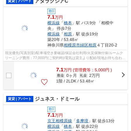
アタラクシアC
賃貸 | アパート
敷0
7.1
万円
横浜線
「
橋本
」駅 バス9分 「相模中
央」 停歩7分
横浜線
「
相原
」駅 徒歩19分
築20年 / 53.48㎡
神奈川県
相模原市緑区
相原
４丁目20-2
現況優先(写真別室)/駐車場空き要確認/保証会社利用/火災保険付保/ルームク
リーニング費用：77,000円(ご契約時)/電気は貸主より配給/現地お待ち合わせ
歓迎
7.1
万
円
(管理費等：5,000円 )
0ヶ月
2万円
敷金
礼金
1階 / 2LDK / 53.48㎡
ジュネス・ドミール
賃貸 | アパート
敷0
7.1
万円
京王相模原線
「
多摩境
」駅 徒歩13分
横浜線
「
橋本
」駅 徒歩22分