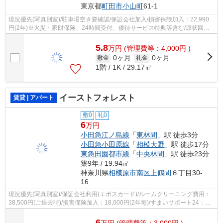
東京都
町田市
小山町
61-1
現況優先(写真別室)/駐車場空き要確認/保証会社加入/損害保険加入：22,990
円(2年)※火災・家財保険、24時間受付、優待サービス特典等含む/原状回復
費用：68,200円(ご契約時)/害虫防除施...
5.8
万
円
(管理費等：4,000円 )
0ヶ月
0ヶ月
敷金
礼金
1階 / 1K / 29.17㎡
イーストフォレスト
賃貸 | アパート
敷0
礼0
6
万円
小田急江ノ島線
「
東林間
」駅 徒歩3分
小田急小田原線
「
相模大野
」駅 徒歩17分
東急田園都市線
「
中央林間
」駅 徒歩23分
築9年 / 19.94㎡
神奈川県
相模原市南区
上鶴間
６丁目30-
16
現況優先(写真別室)/保証会社利用(エポスカード)/ルームクリーニング費用：
38,500円(ご退去時)/損害保険加入：18,000円(2年毎)/すまいサポート24：
1,100円（月額）
6