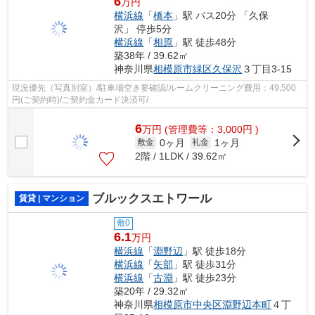
6
万円
横浜線
「
橋本
」駅 バス20分 「久保
沢」 停歩5分
横浜線
「
相原
」駅 徒歩48分
築38年 / 39.62㎡
神奈川県
相模原市緑区
久保沢
３丁目3-15
現況優先（写真別室）/駐車場空き要確認/ルームクリーニング費用：49,500
円(ご契約時)/ご契約金カード決済可/
6
万
円
(管理費等：3,000円 )
0ヶ月
1ヶ月
敷金
礼金
2階 / 1LDK / 39.62㎡
ブルックスエトワール
賃貸 | マンション
敷0
6.1
万円
横浜線
「
淵野辺
」駅 徒歩18分
横浜線
「
矢部
」駅 徒歩31分
横浜線
「
古淵
」駅 徒歩23分
築20年 / 29.32㎡
神奈川県
相模原市中央区
淵野辺本町
４丁