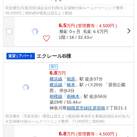
現況優先(写真別室)保証会社利用/火災保険付保/ルームクリーニング費用：
49,500円(ご契約時)//電気は貸主より配給
6.5
万
円
(管理費等：4,500円 )
0ヶ月
6.5万円
敷金
礼金
1階 / 1K / 32.43㎡
エクレールB棟
賃貸 | アパート
敷0
6.8
万円
横浜線
「
相原
」駅 徒歩37分
横浜線
「
橋本
」駅 バス20分 「原宿公園
西」 停歩3分
相模線
「
南橋本
」駅 徒歩56分
築29年 / 55.44㎡
神奈川県
相模原市緑区
原宿南
２丁目21-1
現況優先（写真別室）/電気は貸主より配給/駐車場空き要確認/保証会社加入/
火災保険付保/ルームクリーニング費用：77,000円(ご契約時)
6.8
万
円
(管理費等：4,500円 )