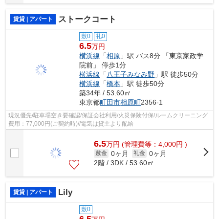
ストークコート
賃貸 | アパート
敷0
礼0
6.5
万円
横浜線
「
相原
」駅 バス8分 「東京家政学
院前」 停歩1分
横浜線
「
八王子みなみ野
」駅 徒歩50分
横浜線
「
橋本
」駅 徒歩50分
築34年 / 53.60㎡
東京都
町田市
相原町
2356-1
現況優先/駐車場空き要確認/保証会社利用/火災保険付保/ルームクリーニング
費用：77,000円(ご契約時)//電気は貸主より配給
6.5
万
円
(管理費等：4,000円 )
0ヶ月
0ヶ月
敷金
礼金
2階 / 3DK / 53.60㎡
Lily
賃貸 | アパート
敷0