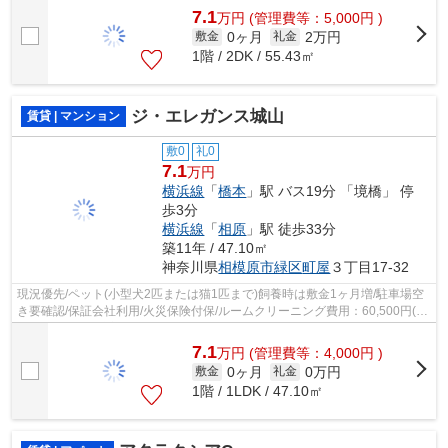
7.1
万
円
(管理費等：5,000円 )
0ヶ月
2万円
敷金
礼金
1階 / 2DK / 55.43㎡
ジ・エレガンス城山
賃貸 | マンション
敷0
礼0
7.1
万円
横浜線
「
橋本
」駅 バス19分 「境橋」 停
歩3分
横浜線
「
相原
」駅 徒歩33分
築11年 / 47.10㎡
神奈川県
相模原市緑区
町屋
３丁目17-32
現況優先/ペット(小型犬2匹または猫1匹まで)飼養時は敷金1ヶ月増/駐車場空
き要確認/保証会社利用/火災保険付保/ルームクリーニング費用：60,500円(ご
契約時)/電気は貸主より配給/ご契...
7.1
万
円
(管理費等：4,000円 )
0ヶ月
0万円
敷金
礼金
1階 / 1LDK / 47.10㎡