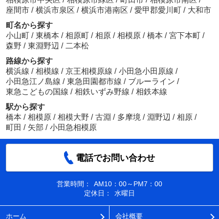
座間市
/
横浜市泉区
/
横浜市港南区
/
愛甲郡愛川町
/
大和市
町名から探す
小山町
/
東橋本
/
相原町
/
相原
/
相模原
/
橋本
/
宮下本町
/
森野
/
東淵野辺
/
二本松
路線から探す
横浜線
/
相模線
/
京王相模原線
/
小田急小田原線
/
小田急江ノ島線
/
東急田園都市線
/
ブルーライン
/
東急こどもの国線
/
相鉄いずみ野線
/
相鉄本線
駅から探す
橋本
/
相模原
/
相模大野
/
古淵
/
多摩境
/
淵野辺
/
相原
/
町田
/
矢部
/
小田急相模原
電話でお問い合わせ
営業時間：
AM10：00～PM7：00
定休日：
水曜日
ホーム
会社概要