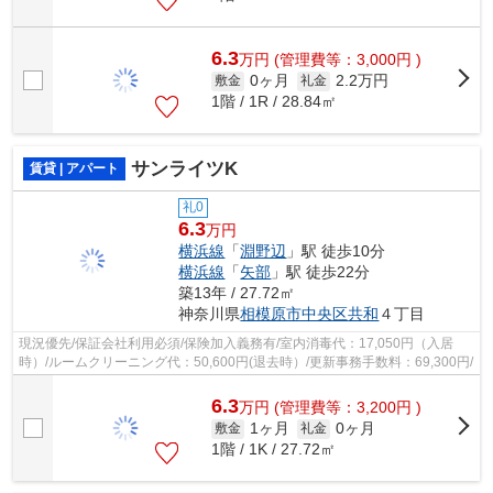
6.3
万
円
(管理費等：3,000円 )
0ヶ月
2.2万円
敷金
礼金
1階 / 1R / 28.84㎡
サンライツK
賃貸 | アパート
礼0
6.3
万円
横浜線
「
淵野辺
」駅 徒歩10分
横浜線
「
矢部
」駅 徒歩22分
築13年 / 27.72㎡
神奈川県
相模原市中央区
共和
４丁目
現況優先/保証会社利用必須/保険加入義務有/室内消毒代：17,050円（入居
時）/ルームクリーニング代：50,600円(退去時）/更新事務手数料：69,300円/
6.3
万
円
(管理費等：3,200円 )
1ヶ月
0ヶ月
敷金
礼金
1階 / 1K / 27.72㎡