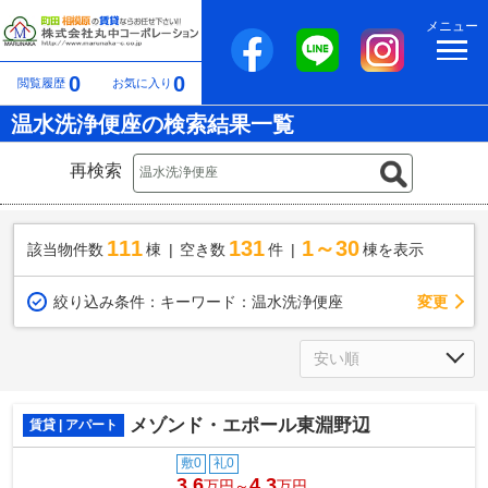
メニュー
0
0
閲覧履歴
お気に入り
温水洗浄便座の検索結果一覧
再検索
111
131
1～30
該当物件数
棟
空き数
件
棟を表示
変更
絞り込み条件：
キーワード：温水洗浄便座
メゾンド・エポール東淵野辺
賃貸 | アパート
敷0
礼0
3.6
4.3
万円～
万円