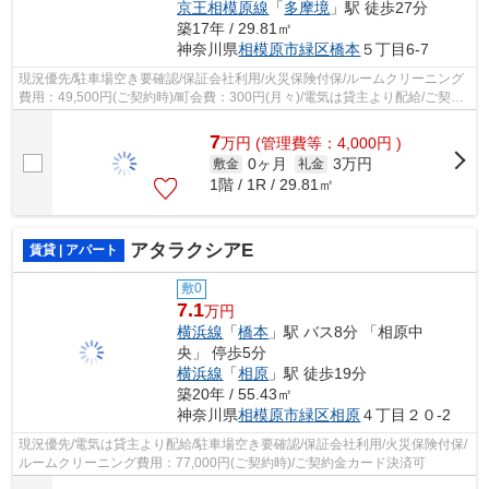
京王相模原線
「
多摩境
」駅 徒歩27分
築17年 / 29.81㎡
神奈川県
相模原市緑区
橋本
５丁目6-7
現況優先/駐車場空き要確認/保証会社利用/火災保険付保/ルームクリーニング
費用：49,500円(ご契約時)/町会費：300円(月々)/電気は貸主より配給/ご契約
金カード決済可
7
万
円
(管理費等：4,000円 )
0ヶ月
3万円
敷金
礼金
1階 / 1R / 29.81㎡
アタラクシアE
賃貸 | アパート
敷0
7.1
万円
横浜線
「
橋本
」駅 バス8分 「相原中
央」 停歩5分
横浜線
「
相原
」駅 徒歩19分
築20年 / 55.43㎡
神奈川県
相模原市緑区
相原
４丁目２０-2
現況優先/電気は貸主より配給/駐車場空き要確認/保証会社利用/火災保険付保/
ルームクリーニング費用：77,000円(ご契約時)/ご契約金カード決済可