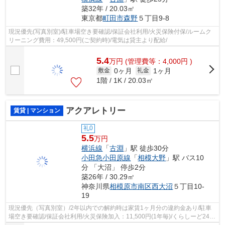
築32年 / 20.03㎡
東京都
町田市
森野
５丁目9-8
現況優先(写真別室)/駐車場空き要確認/保証会社利用/火災保険付保/ルームク
リーニング費用：49,500円(ご契約時)/電気は貸主より配給/
5.4
万
円
(管理費等：4,000円 )
0ヶ月
1ヶ月
敷金
礼金
1階 / 1K / 20.03㎡
アクアレトリー
賃貸 | マンション
礼0
5.5
万円
横浜線
「
古淵
」駅 徒歩30分
小田急小田原線
「
相模大野
」駅 バス10
分 「大沼」 停歩2分
築26年 / 30.29㎡
神奈川県
相模原市南区
西大沼
５丁目10-
19
現況優先（写真別室）/2年以内での解約時は家賃1ヶ月分の違約金あり/駐車
場空き要確認/保証会社利用/火災保険加入：11,500円(1年毎)/くらしーど24加
入：16,500円(2年毎)//更新料なし