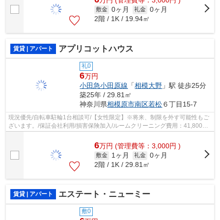
万
円
(管理費等：3,000円 )
0ヶ月
0ヶ月
敷金
礼金
2階 / 1K / 19.94㎡
アプリコットハウス
賃貸 | アパート
礼0
6
万円
小田急小田原線
「
相模大野
」駅 徒歩25分
築25年 / 29.81㎡
神奈川県
相模原市南区
若松
６丁目15-7
現況優先/自転車駐輪1台相談可/【女性限定】※将来、制限を外す可能性もご
ざいます。/保証会社利用/損害保険加入/ルームクリーニング費用：41,800円
(ご退去時)/
6
万
円
(管理費等：3,000円 )
1ヶ月
0ヶ月
敷金
礼金
2階 / 1K / 29.81㎡
エステート・ニューミー
賃貸 | アパート
敷0