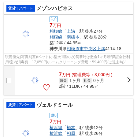
メゾンハピネス
賃貸 | アパート
礼0
7
万円
相模線
「
上溝
」駅 徒歩27分
相模線
「
南橋本
」駅 徒歩28分
築12年 / 44.95㎡
神奈川県
相模原市中央区
上溝
4114-18
現況優先(写真別室)/ペット(小型犬1匹のみ)飼養時は敷金1ヶ月増/保証会社利
用/室内消毒費：17,050円/ルームクリーニング費用：59,400円(ご退去時)/ご
契約金カード決済可/
7
万
円
(管理費等：3,000円 )
1ヶ月
0ヶ月
敷金
礼金
2階 / 1LDK / 44.95㎡
ヴェルドミール
賃貸 | アパート
敷0
7
万円
横浜線
「
橋本
」駅 徒歩12分
横浜線
「
相原
」駅 徒歩26分