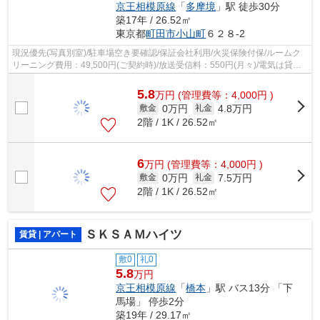
京王相模原線
「
多摩境
」駅 徒歩30分
築17年 / 26.52㎡
東京都
町田市
小山町
６２８-2
現況優先(写真別室)/駐車場空き要確認/保証会社利用/火災保険付保/ルームク
リーニング費用：49,500円(ご契約時)/放送受信料：550円(月々)/電気は貸主
より配給
5.8
万
円
(管理費等：4,000円 )
0万円
4.8万円
敷金
礼金
2階 / 1K / 26.52㎡
6
万
円
(管理費等：4,000円 )
0万円
7.5万円
敷金
礼金
2階 / 1K / 26.52㎡
ＳＫＳＡＭハイツ
賃貸 | アパート
敷0
礼0
5.8
万円
京王相模原線
「
橋本
」駅 バス13分 「下
馬場」 停歩2分
築19年 / 29.17㎡