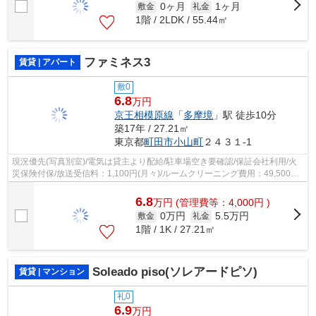
0ヶ月
1ヶ月
敷金
礼金
1階 / 2LDK / 55.44㎡
ファミネス3
賃貸 | アパート
敷0
6.8
万円
京王相模原線
「
多摩境
」駅 徒歩10分
築17年 / 27.21㎡
東京都
町田市
小山町
２４３１-1
現況優先(写真別室)/電気は貸主より配給/駐車場空き要確認/保証会社利用/火
災保険付保/放送受信料：1,100円(月々)/ルームクリーニング費用：49,500円
(ご契約時)/
6.8
万
円
(管理費等：4,000円 )
0万円
5.5万円
敷金
礼金
1階 / 1K / 27.21㎡
Soleado piso(ソレアードピソ)
賃貸 | マンション
礼0
6.9
万円