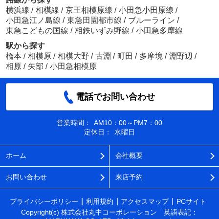
横浜線
/
相模線
/
京王相模原線
/
小田急小田原線
/
小田急江ノ島線
/
東急田園都市線
/
ブルーライン
/
東急こどもの国線
/
相鉄いずみ野線
/
小田急多摩線
駅から探す
橋本
/
相模原
/
相模大野
/
古淵
/
町田
/
多摩境
/
淵野辺
/
相原
/
矢部
/
小田急相模原
電話でお問い合わせ
営業時間：
AM10：00～PM7：00
定休日：
水曜日
ホーム
会社概要
お問い合わせ
来店予約
プライバシーポリシー
利用規約
アクセスマップ
PCサイト
Copyright(c) 株式会社丸中コーポレーション 英語表記：