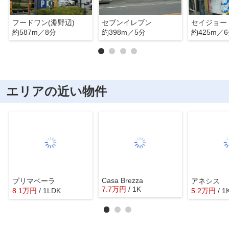
フードワン(淵野辺)
セブンイレブン
セイジョー
約587m／8分
約398m／5分
約425m／
エリアの近い物件
Casa Brezza
プリマベーラ
アネシス
7.7
万
円
/ 1K
8.1
万
円
/ 1LDK
5.2
万
円
/ 1