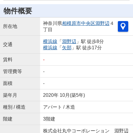
物件概要
神奈川県
相模原市中央区
淵野辺
４
所在地
丁目
横浜線
「
淵野辺
」駅 徒歩8分
交通
横浜線
「
矢部
」駅 徒歩17分
賃料
-
管理費等
-
面積
-
築年月
2020年 10月(築5年)
種別 / 構造
アパート / 木造
階建
3階建
株式会社丸中コーポレーション 淵野辺