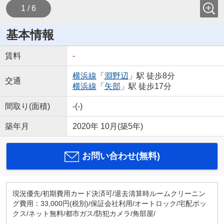
1 / 6
基本情報
賃料
-
横浜線
「
淵野辺
」駅 徒歩8分
交通
横浜線
「
矢部
」駅 徒歩17分
間取り(面積)
-(-)
築年月
2020年 10月(築5年)
お問い合わせ(無料)
現況優先/初期費用カード決済可/退去清算時ルームクリーニン
グ費用：33,000円(税別)/保証会社利用/オートロック/宅配ボッ
クス/ネット無料/都市ガス/防犯カメラ/角部屋/