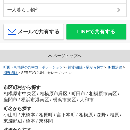
一人暮らし物件
メールで共有する
LINEで共有する
ページトップへ
町田・相模原の丸中コーポレーション
>
(賃貸)路線・駅から探す
>
JR横浜線
>
淵野辺駅
>
SERENO JUN～セレーノジュン
市区町村から探す
相模原市中央区
/
相模原市緑区
/
町田市
/
相模原市南区
/
座間市
/
横浜市港南区
/
横浜市泉区
/
大和市
町名から探す
小山町
/
東橋本
/
相原町
/
宮下本町
/
相模原
/
森野
/
相原
/
東淵野辺
/
橋本
/
東林間
路線から探す