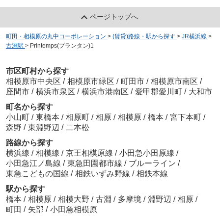
ページトップへ
町田・相模原の丸中コーポレーション
>
(賃貸)路線・駅から探す
>
JR横浜線
>
古淵駅
>
Printemps(プランタン)1
市区町村から探す
相模原市中央区
/
相模原市緑区
/
町田市
/
相模原市南区
/
座間市
/
横浜市泉区
/
横浜市港南区
/
愛甲郡愛川町
/
大和市
町名から探す
小山町
/
東橋本
/
相原町
/
相原
/
相模原
/
橋本
/
宮下本町
/
森野
/
東淵野辺
/
二本松
路線から探す
横浜線
/
相模線
/
京王相模原線
/
小田急小田原線
/
小田急江ノ島線
/
東急田園都市線
/
ブルーライン
/
東急こどもの国線
/
相鉄いずみ野線
/
相鉄本線
駅から探す
橋本
/
相模原
/
相模大野
/
古淵
/
多摩境
/
淵野辺
/
相原
/
町田
/
矢部
/
小田急相模原