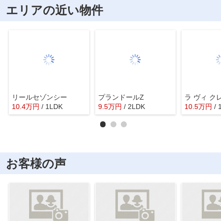
エリアの近い物件
リールセゾンシー
プランドールZ
ラ ヴィ ク
10.4
万
円
/ 1LDK
9.5
万
円
/ 2LDK
10.5
万
円
/
お客様の声