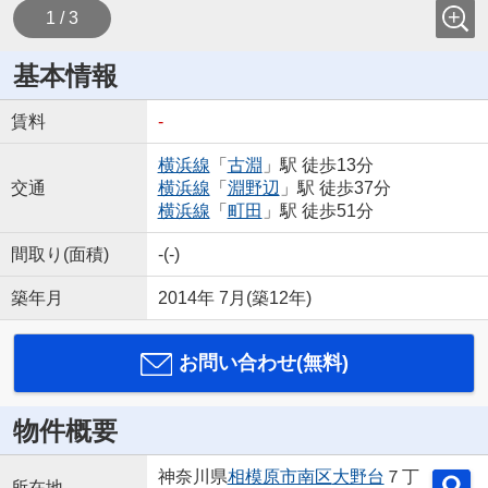
1 / 3
基本情報
賃料
-
横浜線
「
古淵
」駅 徒歩13分
交通
横浜線
「
淵野辺
」駅 徒歩37分
横浜線
「
町田
」駅 徒歩51分
間取り(面積)
-(-)
築年月
2014年 7月(築12年)
お問い合わせ(無料)
物件概要
神奈川県
相模原市南区
大野台
７丁
所在地