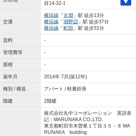
目14-32-1
横浜線
「
古淵
」駅 徒歩13分
交通
横浜線
「
淵野辺
」駅 徒歩37分
横浜線
「
町田
」駅 徒歩51分
賃料
-
管理費等
-
面積
-
築年月
2014年 7月(築12年)
種別 / 構造
アパート / 軽量鉄骨
階建
2階建
株式会社丸中コーポレーション 英語表
記：MARUNAKA CO.,LTD.
東京都町田市木曽東１丁目３５－８ MA
RUNAKA building