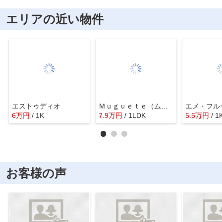
エリアの近い物件
エストゥディオ
Ｍｕｇｕｅｔｅ（ムゲーテ）
エメ・フル
6
万
円
/ 1K
7.9
万
円
/ 1LDK
5.5
万
円
/ 1
お客様の声