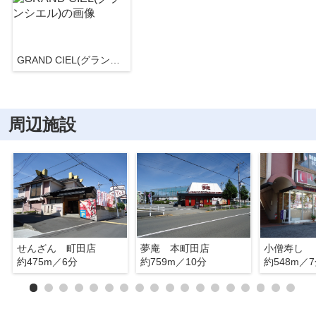
GRAND CIEL(グランシエル)
周辺施設
せんざん 町田店
夢庵 本町田店
小僧寿し
約475m／6分
約759m／10分
約548m／