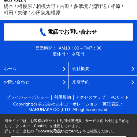
橋本
/
相模原
/
相模大野
/
古淵
/
多摩境
/
淵野辺
/
相原
/
町田
/
矢部
/
小田急相模原
電話でお問い合わせ
営業時間：
AM10：00～PM7：00
定休日：
水曜日
ホーム
会社概要
お問い合わせ
来店予約
プライバシーポリシー
利用規約
アクセスマップ
PCサイト
Copyright(c) 株式会社丸中コーポレーション 英語表記：
MARUNAKA CO.,LTD. All rights reserved.
当サイトでは、お客様の当サイト利用状況把握、サービス向上検討を目的と
して、クッキー（Cookie）を使用しています。
詳しくは、当社の
「Cookieの取扱いについて」
をご確認ください。