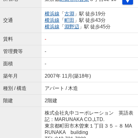
横浜線
「
古淵
」駅 徒歩19分
交通
横浜線
「
町田
」駅 徒歩43分
横浜線
「
淵野辺
」駅 徒歩45分
賃料
-
管理費等
-
面積
-
築年月
2007年 11月(築18年)
種別 / 構造
アパート / 木造
階建
2階建
株式会社丸中コーポレーション 英語表
記：MARUNAKA CO.,LTD.
東京都町田市木曽東１丁目３５－８ MA
RUNAKA building