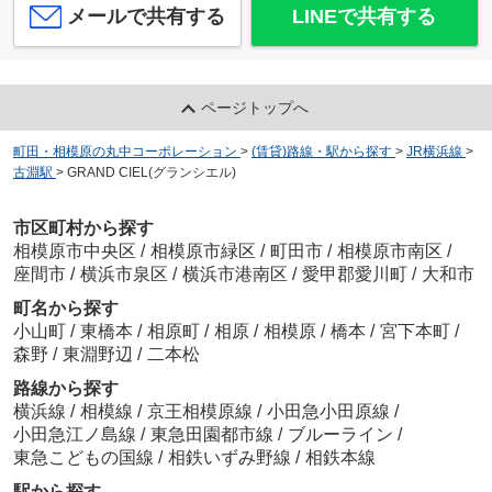
メールで共有する
LINEで共有する
ページトップへ
町田・相模原の丸中コーポレーション
>
(賃貸)路線・駅から探す
>
JR横浜線
>
古淵駅
>
GRAND CIEL(グランシエル)
市区町村から探す
相模原市中央区
/
相模原市緑区
/
町田市
/
相模原市南区
/
座間市
/
横浜市泉区
/
横浜市港南区
/
愛甲郡愛川町
/
大和市
町名から探す
小山町
/
東橋本
/
相原町
/
相原
/
相模原
/
橋本
/
宮下本町
/
森野
/
東淵野辺
/
二本松
路線から探す
横浜線
/
相模線
/
京王相模原線
/
小田急小田原線
/
小田急江ノ島線
/
東急田園都市線
/
ブルーライン
/
東急こどもの国線
/
相鉄いずみ野線
/
相鉄本線
駅から探す