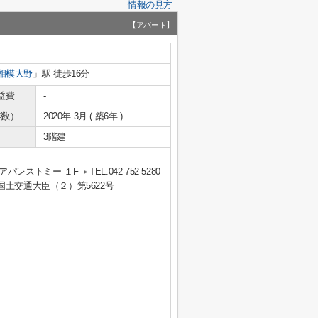
情報の見方
【アパート】
相模大野
」駅 徒歩16分
益費
-
年数）
2020年 3月 ( 築6年 )
3階建
アパレストミー １F
TEL:042-752-5280
 国土交通大臣（２）第5622号