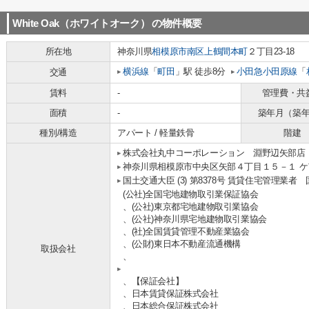
White Oak（ホワイトオーク）
の物件概要
所在地
神奈川県
相模原市南区
上鶴間本町
２丁目23-18
横浜線
「
町田
」駅 徒歩8分
小田急小田原線
「
交通
賃料
-
管理費・共
面積
-
築年月（築
種別/構造
アパート / 軽量鉄骨
階建
株式会社丸中コーポレーション 淵野辺矢部店
神奈川県相模原市中央区矢部４丁目１５－１ ケ
国土交通大臣 (3) 第8378号 賃貸住宅管理業者
(公社)全国宅地建物取引業保証協会
、(公社)東京都宅地建物取引業協会
、(公社)神奈川県宅地建物取引業協会
、(社)全国賃貸管理不動産業協会
、(公財)東日本不動産流通機構
取扱会社
、
、【保証会社】
、日本賃貸保証株式会社
、日本総合保証株式会社