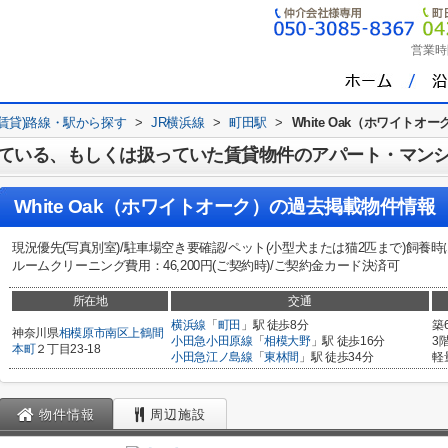
営業時
(賃貸)路線・駅から探す
>
JR横浜線
>
町田駅
>
White Oak（ホワイトオー
ている、もしくは扱っていた賃貸物件のアパート・マン
White Oak（ホワイトオーク）
の過去掲載物件情報
現況優先(写真別室)/駐車場空き要確認/ペット(小型犬または猫2匹まで)飼養時
ルームクリーニング費用：46,200円(ご契約時)/ご契約金カード決済可
所在地
交通
横浜線
「
町田
」駅 徒歩8分
築
神奈川県
相模原市南区
上鶴間
小田急小田原線
「
相模大野
」駅 徒歩16分
3
本町
２丁目23-18
小田急江ノ島線
「
東林間
」駅 徒歩34分
軽
物件情報
周辺施設