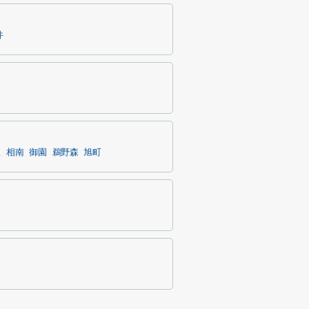
件
里
相南
御園
鵜野森
旭町