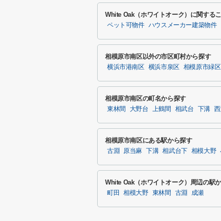
White Oak（ホワイトオーク）に関す
ペット可物件
ハウスメーカー建築物件
相模原市南区以外の市区町村から探す
横浜市港南区
横浜市泉区
相模原市緑区
相模原市南区の町名から探す
東林間
大野台
上鶴間
相武台
下溝
西
相模原市南区にある駅から探す
古淵
原当麻
下溝
相武台下
相模大野
White Oak（ホワイトオーク）周辺の駅
町田
相模大野
東林間
古淵
成瀬