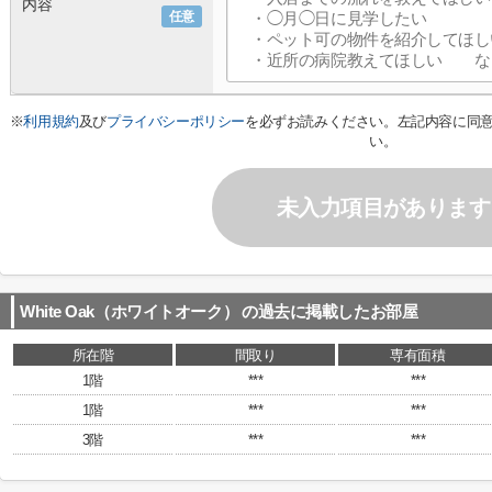
内容
任意
※
利用規約
及び
プライバシーポリシー
を必ずお読みください。左記内容に同
い。
未入力項目があります
White Oak（ホワイトオーク）
の過去に掲載したお部屋
所在階
間取り
専有面積
1階
***
***
1階
***
***
3階
***
***