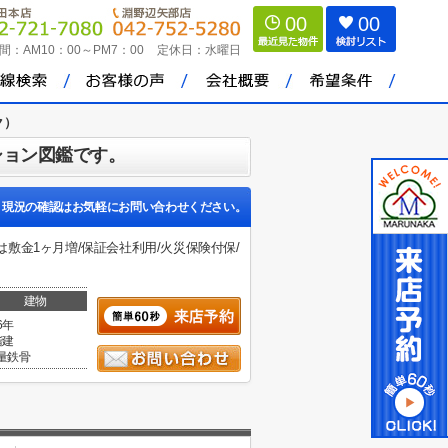
00
00
間：
AM10：00～PM7：00
定休日：
水曜日
ク）
ション図鑑です。
現況の確認はお気軽にお問い合わせください。
は敷金1ヶ月増/保証会社利用/火災保険付保/
建物
6年
階建
量鉄骨