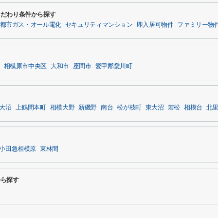
るこだわり条件から探す
都市ガス・オール電化
セキュリティマンション
即入居可物件
ファミリー物
相模原市中央区
大和市
座間市
愛甲郡愛川町
大沼
上鶴間本町
相模大野
新磯野
南台
松が枝町
東大沼
若松
相模台
北
小田急相模原
東林間
から探す