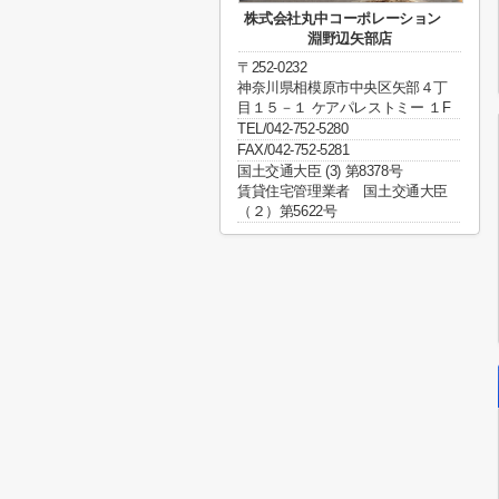
株式会社丸中コーポレーション
淵野辺矢部店
〒252-0232
神奈川県相模原市中央区矢部４丁
目１５－１ ケアパレストミー １F
TEL/042-752-5280
FAX/042-752-5281
国土交通大臣 (3) 第8378号
賃貸住宅管理業者 国土交通大臣
（２）第5622号