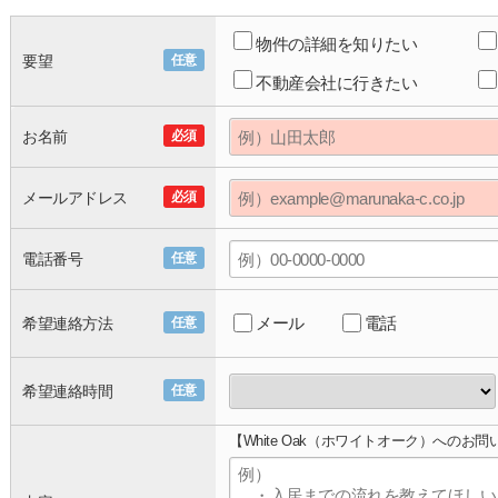
物件の詳細を知りたい
要望
任意
不動産会社に行きたい
お名前
必須
メールアドレス
必須
電話番号
任意
メール
電話
希望連絡方法
任意
希望連絡時間
任意
【White Oak（ホワイトオーク）へのお