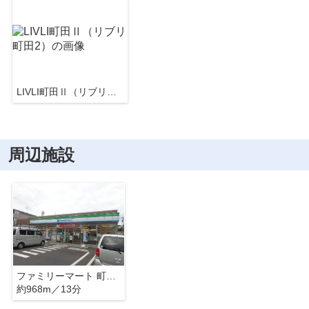
LIVLI町田Ⅱ（リブリ町田2）
周辺施設
ファミリーマート 町田金森店
約968m／13分