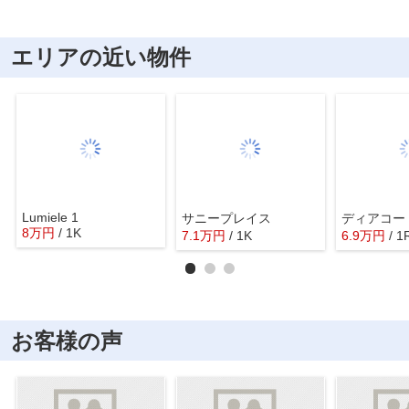
エリアの近い物件
Lumiele 1
サニープレイス
ディアコー
8
万
円
/ 1K
7.1
万
円
/ 1K
6.9
万
円
/ 1
お客様の声