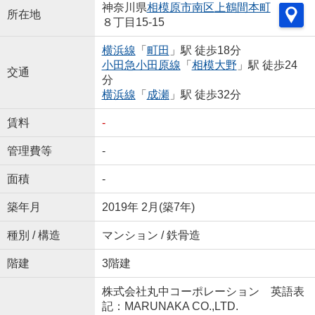
神奈川県
相模原市南区
上鶴間本町
所在地
８丁目15-15
横浜線
「
町田
」駅 徒歩18分
小田急小田原線
「
相模大野
」駅 徒歩24
交通
分
横浜線
「
成瀬
」駅 徒歩32分
賃料
-
管理費等
-
面積
-
築年月
2019年 2月(築7年)
種別 / 構造
マンション / 鉄骨造
階建
3階建
株式会社丸中コーポレーション 英語表
記：MARUNAKA CO.,LTD.