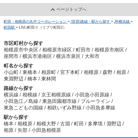
ページトップへ
町田・相模原の丸中コーポレーション
>
(賃貸)路線・駅から探す
>
JR横浜線
>
町田駅
>
LIVLI町田Ⅱ（リブリ町田2）
市区町村から探す
相模原市中央区
/
相模原市緑区
/
町田市
/
相模原市南区
/
座間市
/
横浜市港南区
/
横浜市泉区
/
大和市
町名から探す
小山町
/
東橋本
/
相原町
/
宮下本町
/
相模原
/
森野
/
相原
/
東淵野辺
/
橋本
/
東林間
路線から探す
横浜線
/
相模線
/
京王相模原線
/
小田急小田原線
/
小田急江ノ島線
/
東急田園都市線
/
ブルーライン
/
東急こどもの国線
/
相鉄いずみ野線
/
小田急多摩線
駅から探す
橋本
/
相模原
/
相模大野
/
古淵
/
町田
/
多摩境
/
淵野辺
/
相原
/
矢部
/
小田急相模原