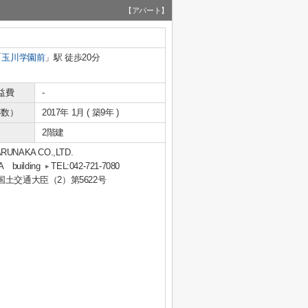
【アパート】
「
玉川学園前
」駅 徒歩20分
益費
-
年数）
2017年 1月 ( 築9年 )
2階建
KA CO.,LTD.
uilding
TEL:042-721-7080
 国土交通大臣（2）第5622号