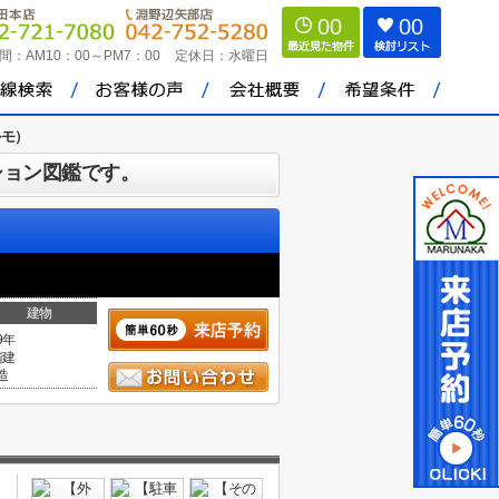
00
00
間：
AM10：00～PM7：00
定休日：
水曜日
ルモ）
ション図鑑です。
建物
9年
階建
造