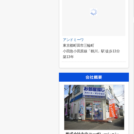
アンドミーワ
東京都町田市三輪町
小田急小田原線「鶴川」駅 徒歩13分
築13年