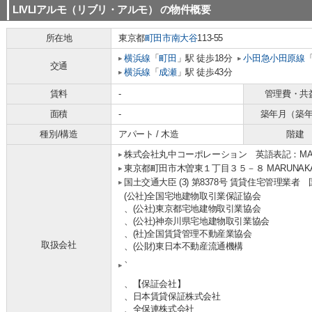
LIVLIアルモ（リブリ・アルモ）
の物件概要
所在地
東京都
町田市
南大谷
113-55
横浜線
「
町田
」駅 徒歩18分
小田急小田原線
交通
横浜線
「
成瀬
」駅 徒歩43分
賃料
-
管理費・共
面積
-
築年月（築
種別/構造
アパート / 木造
階建
株式会社丸中コーポレーション 英語表記：MARUNA
東京都町田市木曽東１丁目３５－８ MARUNAKA b
国土交通大臣 (3) 第8378号 賃貸住宅管理業者
(公社)全国宅地建物取引業保証協会
、(公社)東京都宅地建物取引業協会
、(公社)神奈川県宅地建物取引業協会
、(社)全国賃貸管理不動産業協会
取扱会社
、(公財)東日本不動産流通機構
、
、【保証会社】
、日本賃貸保証株式会社
、全保連株式会社