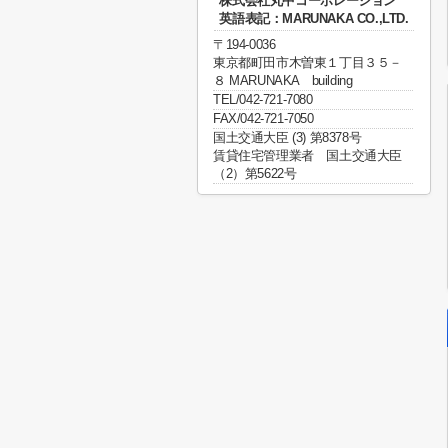
株式会社丸中コーポレーション
英語表記：MARUNAKA CO.,LTD.
〒194-0036
東京都町田市木曽東１丁目３５－
８ MARUNAKA building
TEL/042-721-7080
FAX/042-721-7050
国土交通大臣 (3) 第8378号
賃貸住宅管理業者 国土交通大臣
（2）第5622号