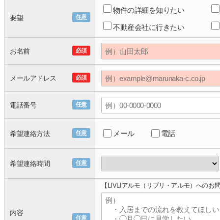
物件の詳細を知りたい
要望
任意
不動産会社に行きたい
お名前
必須
メールアドレス
必須
電話番号
任意
メール
電話
希望連絡方法
任意
希望連絡時間
任意
【LIVLIアルモ（リブリ・アルモ）へのお
内容
任意