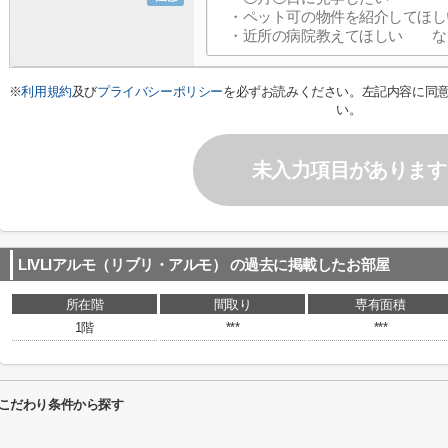
※
利用規約
及び
プライバシーポリシー
を必ずお読みください。左記内容に同
い。
未入力項目があります
LIVLIアルモ（リブリ・アルモ）
の過去に掲載したお部屋
所在階
間取り
専有面積
1階
***
***
るこだわり条件から探す