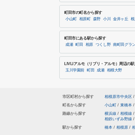
町田市の町名から探す
小山町
相原町
森野
小川
金井ヶ丘
根
町田市にある駅から探す
成瀬
町田
相原
つくし野
南町田グラ
LIVLIアルモ（リブリ・アルモ）周辺の
玉川学園前
町田
成瀬
相模大野
市区町村から探す
相模原市中央区
/
町名から探す
小山町
/
東橋本
/
路線から探す
横浜線
/
相模線
/
相鉄いずみ野線
/
駅から探す
橋本
/
相模原
/