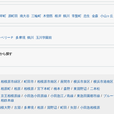
岸町
原町田
南大谷
三輪町
木曽西
根岸
鶴川
常盤町
忠生
金森
小山ヶ丘
ンベリーＰ
多摩境
鶴川
玉川学園前
駅から探す
相模原市緑区
/
町田市
/
相模原市南区
/
座間市
/
横浜市泉区
/
横浜市港南区
相原町
/
相原
/
相模原
/
宮下本町
/
橋本
/
森野
/
東淵野辺
/
二本松
京王相模原線
/
小田急小田原線
/
小田急江ノ島線
/
東急田園都市線
/
ブルー
相鉄本線
相模大野
/
古淵
/
多摩境
/
相原
/
淵野辺
/
町田
/
矢部
/
小田急相模原