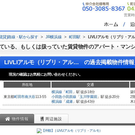
営業時
(賃貸)路線・駅から探す
>
JR横浜線
>
町田駅
>
LIVLIアルモ（リブリ・ア
ている、もしくは扱っていた賃貸物件のアパート・マン
LIVLIアルモ（リブリ・アルモ）
の過去掲載物件情報
現況の確認はお気軽にお問い合わせください。
所在地
交通
横浜線
「
町田
」駅 徒歩18分
築
東京都
町田市
南大谷
113-55
小田急小田原線
「
玉川学園前
」駅 徒歩20分
2
横浜線
「
成瀬
」駅 徒歩43分
木
物件情報
周辺施設